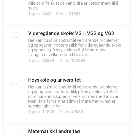
Alle som føler at de kan bidra er velkommen til å
svare.
Topics:
4647
Posts:
21653
Videregående skole: VG1, VG2 og VG3
Her kan du stille spørsmål vedrørende problemer
og oppgaver i matematikk for videregående skole
og oppover på høyskolenivå. Alle som føler
trangen er velkommen til å svare.
Topics:
26364
Posts:
132384
Høyskole og universitet
Her kan du stille spørsmål vedrørende problemer
og oppgaver i matematikk på høyskolenivå. Alle
som har kunnskapen er velkommen med et svar.
Men, ikke forvent at admin i matematikk.net er
spesielt aktive her.
Topics:
11874
Posts:
49350
Matematikk i andre fag