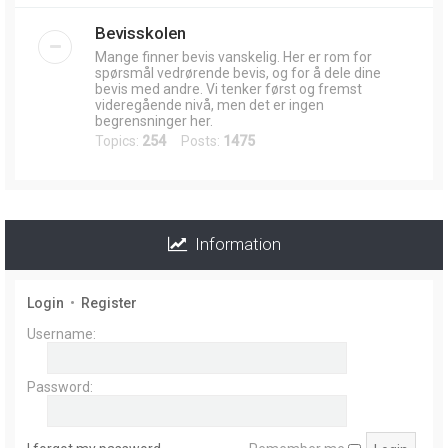
Bevisskolen
Mange finner bevis vanskelig. Her er rom for
spørsmål vedrørende bevis, og for å dele dine
bevis med andre. Vi tenker først og fremst
videregående nivå, men det er ingen
begrensninger her.
Topics:
254
Posts:
1475
Information
Login
•
Register
Username:
Password: