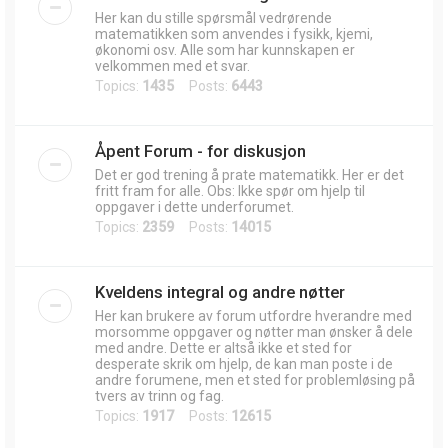
Her kan du stille spørsmål vedrørende
matematikken som anvendes i fysikk, kjemi,
økonomi osv. Alle som har kunnskapen er
velkommen med et svar.
Topics:
1435
Posts:
6443
Åpent Forum - for diskusjon
Det er god trening å prate matematikk. Her er det
fritt fram for alle. Obs: Ikke spør om hjelp til
oppgaver i dette underforumet.
Topics:
2359
Posts:
14015
Kveldens integral og andre nøtter
Her kan brukere av forum utfordre hverandre med
morsomme oppgaver og nøtter man ønsker å dele
med andre. Dette er altså ikke et sted for
desperate skrik om hjelp, de kan man poste i de
andre forumene, men et sted for problemløsing på
tvers av trinn og fag.
Topics:
1917
Posts:
12615