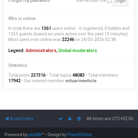
I forgot my password
Remember me
Who is online
In total there are
1361
users online :: 6 registered, 0 hidden and
1355 guests (based on users active over the past 10 minutes)
Most users ever online was
22246
on 24/05-2026 02:38
Legend:
Administrators
,
Global moderators
Statistics
Total posts
237316
• Total topics
48083
• Total members
17942
• Our newest member
estuarinewhole
Board index
All times are
UTC+02:00
Powered by
phpBB
™
• Design by
PlanetStyles