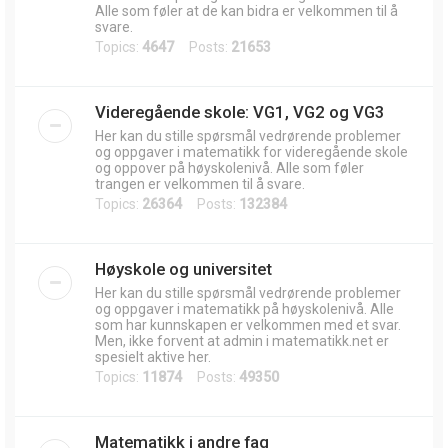
Alle som føler at de kan bidra er velkommen til å
svare.
Topics:
4647
Posts:
21653
Videregående skole: VG1, VG2 og VG3
Her kan du stille spørsmål vedrørende problemer
og oppgaver i matematikk for videregående skole
og oppover på høyskolenivå. Alle som føler
trangen er velkommen til å svare.
Topics:
26364
Posts:
132384
Høyskole og universitet
Her kan du stille spørsmål vedrørende problemer
og oppgaver i matematikk på høyskolenivå. Alle
som har kunnskapen er velkommen med et svar.
Men, ikke forvent at admin i matematikk.net er
spesielt aktive her.
Topics:
11874
Posts:
49350
Matematikk i andre fag