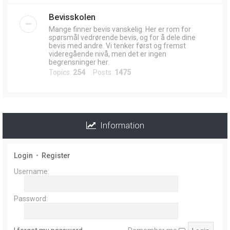
Bevisskolen
Mange finner bevis vanskelig. Her er rom for
spørsmål vedrørende bevis, og for å dele dine
bevis med andre. Vi tenker først og fremst
videregående nivå, men det er ingen
begrensninger her.
Topics:
254
Posts:
1475
Information
Login
•
Register
Username:
Password: