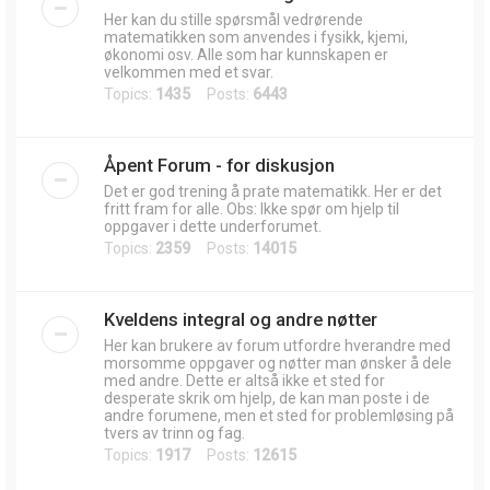
Her kan du stille spørsmål vedrørende
matematikken som anvendes i fysikk, kjemi,
økonomi osv. Alle som har kunnskapen er
velkommen med et svar.
Topics:
1435
Posts:
6443
Åpent Forum - for diskusjon
Det er god trening å prate matematikk. Her er det
fritt fram for alle. Obs: Ikke spør om hjelp til
oppgaver i dette underforumet.
Topics:
2359
Posts:
14015
Kveldens integral og andre nøtter
Her kan brukere av forum utfordre hverandre med
morsomme oppgaver og nøtter man ønsker å dele
med andre. Dette er altså ikke et sted for
desperate skrik om hjelp, de kan man poste i de
andre forumene, men et sted for problemløsing på
tvers av trinn og fag.
Topics:
1917
Posts:
12615