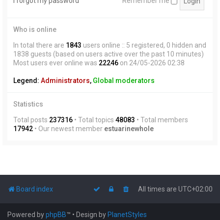
I forgot my password
Remember me
Who is online
In total there are
1843
users online :: 5 registered, 0 hidden and
1838 guests (based on users active over the past 10 minutes)
Most users ever online was
22246
on 24/05-2026 02:38
Legend:
Administrators
,
Global moderators
Statistics
Total posts
237316
• Total topics
48083
• Total members
17942
• Our newest member
estuarinewhole
Board index
All times are
UTC+02:00
Powered by
phpBB
™
• Design by
PlanetStyles