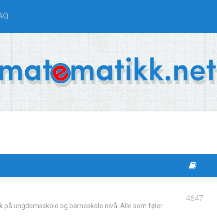
AQ
4647
k på ungdomsskole og barneskole nivå. Alle som føler