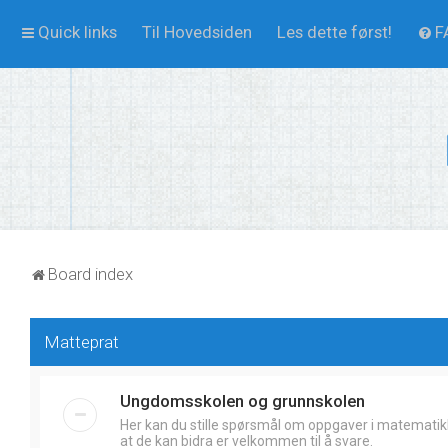
Quick links
Til Hovedsiden
Les dette først!
F
Board index
Matteprat
Ungdomsskolen og grunnskolen
Her kan du stille spørsmål om oppgaver i matematik
at de kan bidra er velkommen til å svare.