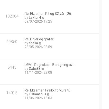
w
t
h
Re: Eksamen R2 og S2 vår - 26
e
132384
V
by
LektorH
l
i
09/07-2026 17:25
a
e
t
w
e
t
s
h
t
Re: Linjer og grafer
e
49350
p
V
by
shella
l
o
i
28/05-2026 08:59
a
s
e
t
t
w
e
t
s
h
t
LØM - Regnskap - Beregning av…
e
6443
p
V
by
Gabs88
l
o
i
11/11-2024 23:08
a
s
e
t
t
w
e
t
s
h
t
Re: Eksamen Fysikk forkurs ti…
e
14015
p
V
by
EDbaashus
l
o
i
11/06-2026 16:03
a
s
e
t
t
w
e