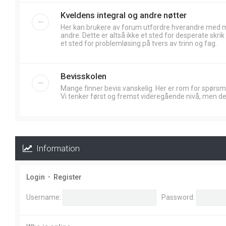
Kveldens integral og andre nøtter
Her kan brukere av forum utfordre hverandre med
andre. Dette er altså ikke et sted for desperate skr
et sted for problemløsing på tvers av trinn og fag.
Bevisskolen
Mange finner bevis vanskelig. Her er rom for spørsm
Vi tenker først og fremst videregående nivå, men de
Information
Login
•
Register
Username:
Password: