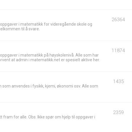
26364
 oppgaver i matematikk for videregående skole og
velkommen til å svare.
11874
 oppgaver i matematikk på høyskolenivå. Alle som har
ent at admin i matematikk.net er spesielt aktive her.
1435
 som anvendes i fysikk, kjemi, økonomi osv. Alle som
2359
t fram for alle. Obs: Ikke spør om hjelp til oppgaver i