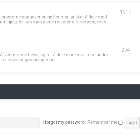
1917
 morsomme oppgaver og nøtter man ønsker å dele med
ik om hjelp, de kan man poste i de andre forumene, men
254
ål vedrørende bevis, og for å dele dine bevis med andre.
t er ingen begrensninger her.
I forgot my password
|
Remember me