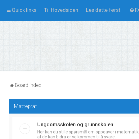
Quick links
Til Hovedsiden
Les dette først!
F
Board index
Matteprat
Ungdomsskolen og grunnskolen
Her kan du stille spørsmål om oppgaver i matematik
at de kan bidra er velkommen til å svare.