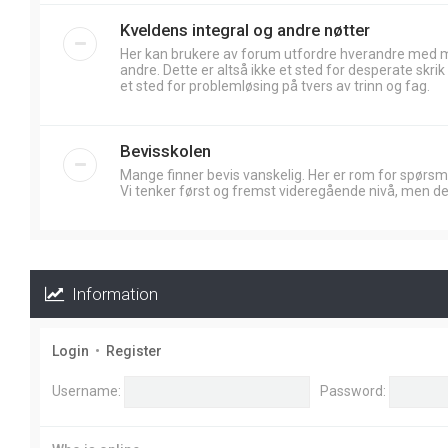
Kveldens integral og andre nøtter
Her kan brukere av forum utfordre hverandre med
andre. Dette er altså ikke et sted for desperate skr
et sted for problemløsing på tvers av trinn og fag.
Bevisskolen
Mange finner bevis vanskelig. Her er rom for spørsm
Vi tenker først og fremst videregående nivå, men de
Information
Login
•
Register
Username:
Password: