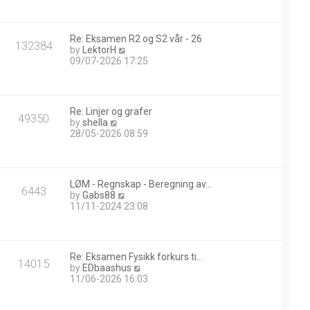
w
t
h
Re: Eksamen R2 og S2 vår - 26
e
132384
V
by
LektorH
l
i
09/07-2026 17:25
a
e
t
w
e
t
s
h
t
Re: Linjer og grafer
e
49350
p
V
by
shella
l
o
i
28/05-2026 08:59
a
s
e
t
t
w
e
t
s
h
t
LØM - Regnskap - Beregning av…
e
6443
p
V
by
Gabs88
l
o
i
11/11-2024 23:08
a
s
e
t
t
w
e
t
s
h
t
Re: Eksamen Fysikk forkurs ti…
e
14015
p
V
by
EDbaashus
l
o
i
11/06-2026 16:03
a
s
e
t
t
w
e