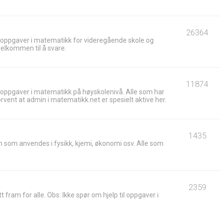
26364
 oppgaver i matematikk for videregående skole og
velkommen til å svare.
11874
 oppgaver i matematikk på høyskolenivå. Alle som har
ent at admin i matematikk.net er spesielt aktive her.
1435
 som anvendes i fysikk, kjemi, økonomi osv. Alle som
2359
t fram for alle. Obs: Ikke spør om hjelp til oppgaver i