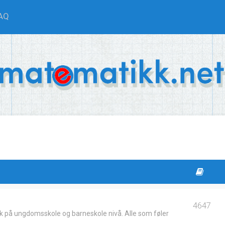
AQ
4647
k på ungdomsskole og barneskole nivå. Alle som føler