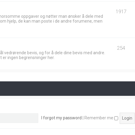
1917
 morsomme oppgaver og nøtter man ønsker å dele med
ik om hjelp, de kan man poste i de andre forumene, men
254
ål vedrørende bevis, og for å dele dine bevis med andre.
t er ingen begrensninger her.
I forgot my password
|
Remember me