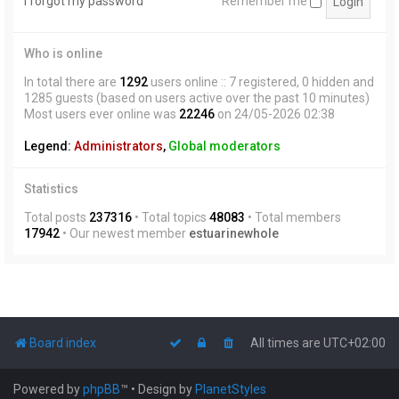
I forgot my password
Remember me
Who is online
In total there are
1292
users online :: 7 registered, 0 hidden and
1285 guests (based on users active over the past 10 minutes)
Most users ever online was
22246
on 24/05-2026 02:38
Legend:
Administrators
,
Global moderators
Statistics
Total posts
237316
• Total topics
48083
• Total members
17942
• Our newest member
estuarinewhole
Board index
All times are
UTC+02:00
Powered by
phpBB
™
• Design by
PlanetStyles