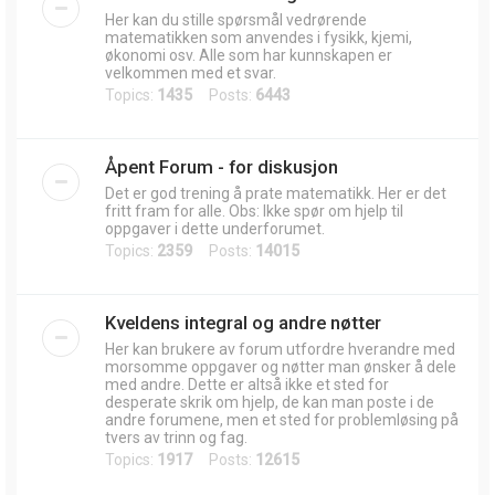
Her kan du stille spørsmål vedrørende
matematikken som anvendes i fysikk, kjemi,
økonomi osv. Alle som har kunnskapen er
velkommen med et svar.
Topics:
1435
Posts:
6443
Åpent Forum - for diskusjon
Det er god trening å prate matematikk. Her er det
fritt fram for alle. Obs: Ikke spør om hjelp til
oppgaver i dette underforumet.
Topics:
2359
Posts:
14015
Kveldens integral og andre nøtter
Her kan brukere av forum utfordre hverandre med
morsomme oppgaver og nøtter man ønsker å dele
med andre. Dette er altså ikke et sted for
desperate skrik om hjelp, de kan man poste i de
andre forumene, men et sted for problemløsing på
tvers av trinn og fag.
Topics:
1917
Posts:
12615