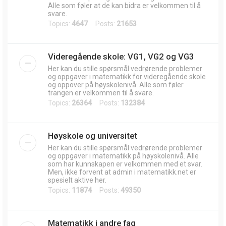
Alle som føler at de kan bidra er velkommen til å
svare.
Topics:
4647
Posts:
21653
Videregående skole: VG1, VG2 og VG3
Her kan du stille spørsmål vedrørende problemer
og oppgaver i matematikk for videregående skole
og oppover på høyskolenivå. Alle som føler
trangen er velkommen til å svare.
Topics:
26364
Posts:
132384
Høyskole og universitet
Her kan du stille spørsmål vedrørende problemer
og oppgaver i matematikk på høyskolenivå. Alle
som har kunnskapen er velkommen med et svar.
Men, ikke forvent at admin i matematikk.net er
spesielt aktive her.
Topics:
11874
Posts:
49350
Matematikk i andre fag