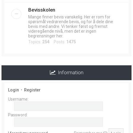
Bevisskolen
Mange finner bevis vanskelig. Her er rom for
spørsmål vedrørende bevis, og for å dele dine
bevis med andre. Vi tenker først og fremst
videregående nivå, men det er ingen
begrensninger her.
Topics:
254
Posts:
1475
Information
Login
•
Register
Username:
Password: