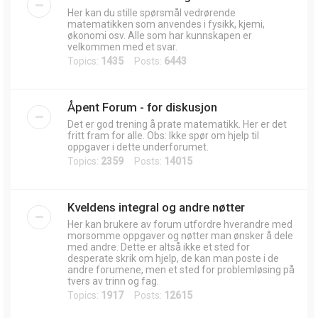
Her kan du stille spørsmål vedrørende
matematikken som anvendes i fysikk, kjemi,
økonomi osv. Alle som har kunnskapen er
velkommen med et svar.
Topics:
1435
Posts:
6443
Åpent Forum - for diskusjon
Det er god trening å prate matematikk. Her er det
fritt fram for alle. Obs: Ikke spør om hjelp til
oppgaver i dette underforumet.
Topics:
2359
Posts:
14015
Kveldens integral og andre nøtter
Her kan brukere av forum utfordre hverandre med
morsomme oppgaver og nøtter man ønsker å dele
med andre. Dette er altså ikke et sted for
desperate skrik om hjelp, de kan man poste i de
andre forumene, men et sted for problemløsing på
tvers av trinn og fag.
Topics:
1917
Posts:
12615