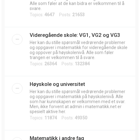
Alle som føler at de kan bidra er velkommen til å
svare.
Topics:
4647
Posts:
21653
Videregående skole: VG1, VG2 og VG3
Her kan du stille spørsmål vedrørende problemer
og oppgaver i matematikk for videregående skole
og oppover på høyskolenivå. Alle som føler
trangen er velkommen til å svare.
Topics:
26364
Posts:
132384
Høyskole og universitet
Her kan du stille spørsmål vedrørende problemer
og oppgaver i matematikk på høyskolenivå. Alle
som har kunnskapen er velkommen med et svar.
Men, ikke forvent at admin i matematikk.net er
spesielt aktive her.
Topics:
11874
Posts:
49350
Matematikk i andre fag