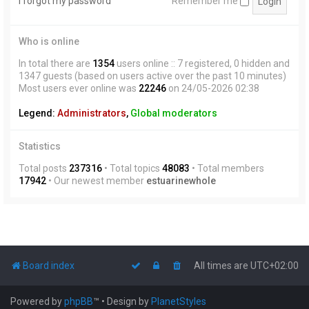
I forgot my password
Remember me
Who is online
In total there are
1354
users online :: 7 registered, 0 hidden and
1347 guests (based on users active over the past 10 minutes)
Most users ever online was
22246
on 24/05-2026 02:38
Legend:
Administrators
,
Global moderators
Statistics
Total posts
237316
• Total topics
48083
• Total members
17942
• Our newest member
estuarinewhole
Board index
All times are
UTC+02:00
Powered by
phpBB
™
• Design by
PlanetStyles