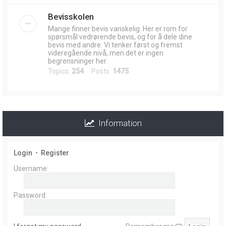
Bevisskolen
Mange finner bevis vanskelig. Her er rom for
spørsmål vedrørende bevis, og for å dele dine
bevis med andre. Vi tenker først og fremst
videregående nivå, men det er ingen
begrensninger her.
Topics:
254
Posts:
1475
Information
Login
•
Register
Username:
Password: