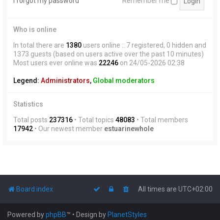
I forgot my password
Remember me
Who is online
In total there are
1380
users online :: 7 registered, 0 hidden and
1373 guests (based on users active over the past 10 minutes)
Most users ever online was
22246
on 24/05-2026 02:38
Legend:
Administrators
,
Global moderators
Statistics
Total posts
237316
• Total topics
48083
• Total members
17942
• Our newest member
estuarinewhole
Board index
All times are
UTC+02:00
Powered by
phpBB
™
• Design by
PlanetStyles