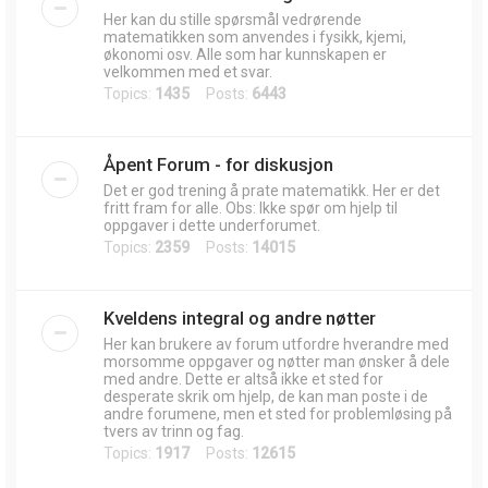
Her kan du stille spørsmål vedrørende
matematikken som anvendes i fysikk, kjemi,
økonomi osv. Alle som har kunnskapen er
velkommen med et svar.
Topics:
1435
Posts:
6443
Åpent Forum - for diskusjon
Det er god trening å prate matematikk. Her er det
fritt fram for alle. Obs: Ikke spør om hjelp til
oppgaver i dette underforumet.
Topics:
2359
Posts:
14015
Kveldens integral og andre nøtter
Her kan brukere av forum utfordre hverandre med
morsomme oppgaver og nøtter man ønsker å dele
med andre. Dette er altså ikke et sted for
desperate skrik om hjelp, de kan man poste i de
andre forumene, men et sted for problemløsing på
tvers av trinn og fag.
Topics:
1917
Posts:
12615