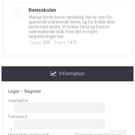
Bevisskolen
Mange finner bevis vanskelig. Her er rom for
spørsmål vedrørende bevis, og for å dele dine
bevis med andre. Vi tenker først og fremst
videregående nivå, men det er ingen
begrensninger her.
Topics:
254
Posts:
1475
Information
Login
•
Register
Username:
Password: