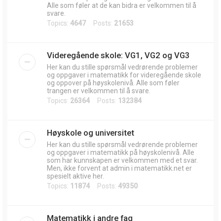
Alle som føler at de kan bidra er velkommen til å
svare.
Topics:
4647
Posts:
21653
Videregående skole: VG1, VG2 og VG3
Her kan du stille spørsmål vedrørende problemer
og oppgaver i matematikk for videregående skole
og oppover på høyskolenivå. Alle som føler
trangen er velkommen til å svare.
Topics:
26364
Posts:
132384
Høyskole og universitet
Her kan du stille spørsmål vedrørende problemer
og oppgaver i matematikk på høyskolenivå. Alle
som har kunnskapen er velkommen med et svar.
Men, ikke forvent at admin i matematikk.net er
spesielt aktive her.
Topics:
11874
Posts:
49350
Matematikk i andre fag