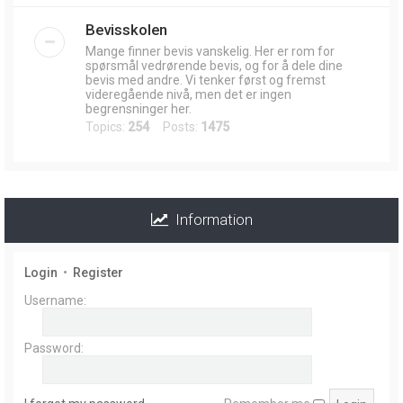
Bevisskolen
Mange finner bevis vanskelig. Her er rom for
spørsmål vedrørende bevis, og for å dele dine
bevis med andre. Vi tenker først og fremst
videregående nivå, men det er ingen
begrensninger her.
Topics:
254
Posts:
1475
Information
Login
•
Register
Username:
Password: