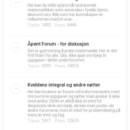
Her kan du stille spørsmål vedrørende
matematikken som anvendes i fysikk, kjemi,
økonomi osv. Alle som har kunnskapen er
velkommen med et svar.
Topics:
1435
Posts:
6443
Åpent Forum - for diskusjon
Det er god trening å prate matematikk. Her er det
fritt fram for alle. Obs: Ikke spør om hjelp til
oppgaver i dette underforumet.
Topics:
2359
Posts:
14015
Kveldens integral og andre nøtter
Her kan brukere av forum utfordre hverandre med
morsomme oppgaver og nøtter man ønsker å dele
med andre. Dette er altså ikke et sted for
desperate skrik om hjelp, de kan man poste i de
andre forumene, men et sted for problemløsing på
tvers av trinn og fag.
Topics:
1917
Posts:
12615