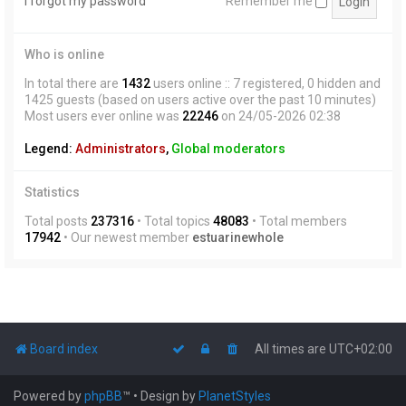
I forgot my password
Remember me
Who is online
In total there are
1432
users online :: 7 registered, 0 hidden and
1425 guests (based on users active over the past 10 minutes)
Most users ever online was
22246
on 24/05-2026 02:38
Legend:
Administrators
,
Global moderators
Statistics
Total posts
237316
• Total topics
48083
• Total members
17942
• Our newest member
estuarinewhole
Board index
All times are
UTC+02:00
Powered by
phpBB
™
• Design by
PlanetStyles