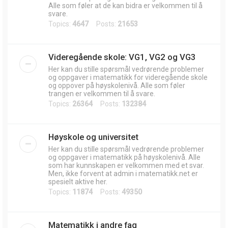
Alle som føler at de kan bidra er velkommen til å
svare.
Topics:
4647
Posts:
21653
Videregående skole: VG1, VG2 og VG3
Her kan du stille spørsmål vedrørende problemer
og oppgaver i matematikk for videregående skole
og oppover på høyskolenivå. Alle som føler
trangen er velkommen til å svare.
Topics:
26364
Posts:
132384
Høyskole og universitet
Her kan du stille spørsmål vedrørende problemer
og oppgaver i matematikk på høyskolenivå. Alle
som har kunnskapen er velkommen med et svar.
Men, ikke forvent at admin i matematikk.net er
spesielt aktive her.
Topics:
11874
Posts:
49350
Matematikk i andre fag