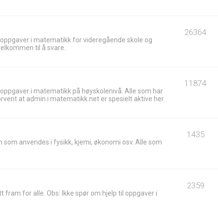
26364
 oppgaver i matematikk for videregående skole og
velkommen til å svare.
11874
 oppgaver i matematikk på høyskolenivå. Alle som har
ent at admin i matematikk.net er spesielt aktive her.
1435
 som anvendes i fysikk, kjemi, økonomi osv. Alle som
2359
t fram for alle. Obs: Ikke spør om hjelp til oppgaver i