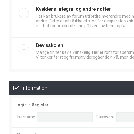
Kveldens integral og andre nøtter
Her kan brukere av forum utfordre hverandre med
andre. Dette er altså ikke et sted for desperate skr
et sted for problemløsing på tvers av trinn og fag.
Bevisskolen
Mange finner bevis vanskelig. Her er rom for spørsm
Vi tenker først og fremst videregående nivå, men de
Information
Login
•
Register
Username:
Password: