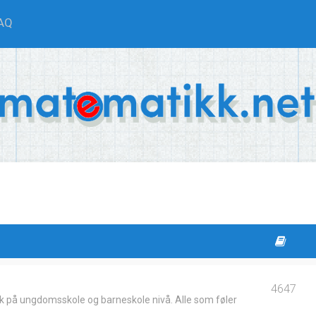
AQ
4647
k på ungdomsskole og barneskole nivå. Alle som føler