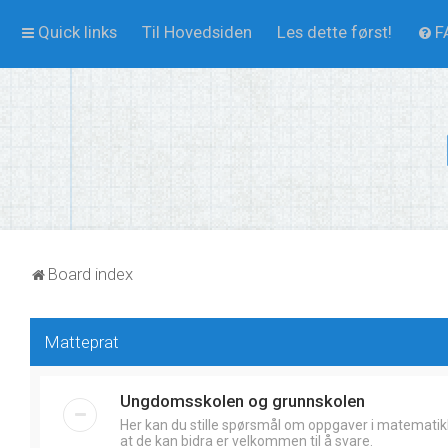
Quick links
Til Hovedsiden
Les dette først!
F
Board index
Matteprat
Ungdomsskolen og grunnskolen
Her kan du stille spørsmål om oppgaver i matematik
at de kan bidra er velkommen til å svare.