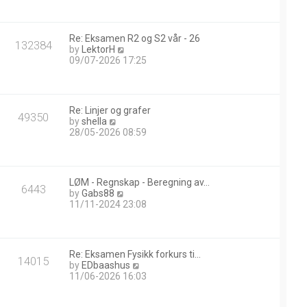
w
t
h
Re: Eksamen R2 og S2 vår - 26
e
132384
V
by
LektorH
l
i
09/07-2026 17:25
a
e
t
w
e
t
s
h
t
Re: Linjer og grafer
e
49350
p
V
by
shella
l
o
i
28/05-2026 08:59
a
s
e
t
t
w
e
t
s
h
t
LØM - Regnskap - Beregning av…
e
6443
p
V
by
Gabs88
l
o
i
11/11-2024 23:08
a
s
e
t
t
w
e
t
s
h
t
Re: Eksamen Fysikk forkurs ti…
e
14015
p
V
by
EDbaashus
l
o
i
11/06-2026 16:03
a
s
e
t
t
w
e