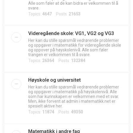
Alle som føler at de kan bidra er velkommen til å
svare.
Topics:
4647
Posts:
21653
Videregående skole: VG1, VG2 og VG3
Her kan du stille spørsmål vedrørende problemer
og oppgaver i matematikk for videregående skole
og oppover på høyskolenivå. Alle som føler
trangen er velkommen til å svare.
Topics:
26364
Posts:
132384
Høyskole og universitet
Her kan du stille spørsmål vedrørende problemer
og oppgaver i matematikk på høyskolenivå. Alle
som har kunnskapen er velkommen med et svar.
Men, ikke forvent at admin i matematikk.net er
spesielt aktive her.
Topics:
11874
Posts:
49350
Matematikk i andre fag