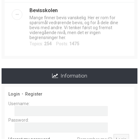
Bevisskolen
Mange finner bevis vanskelig. Her er rom for
spørsmål vedrørende bevis, og for å dele dine
bevis med andre. Vi tenker først og fremst
videregående nivå, men det er ingen
begrensninger her.
Topics:
254
Posts:
1475
Information
Login
•
Register
Username:
Password: