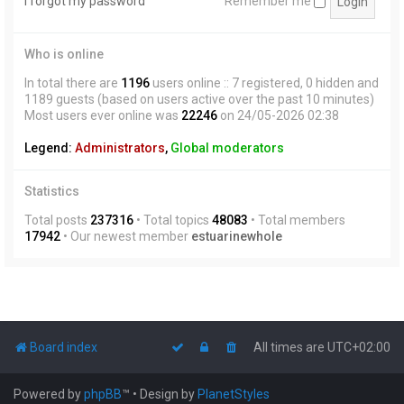
I forgot my password
Remember me
Who is online
In total there are
1196
users online :: 7 registered, 0 hidden and
1189 guests (based on users active over the past 10 minutes)
Most users ever online was
22246
on 24/05-2026 02:38
Legend:
Administrators
,
Global moderators
Statistics
Total posts
237316
• Total topics
48083
• Total members
17942
• Our newest member
estuarinewhole
Board index
All times are
UTC+02:00
Powered by
phpBB
™
• Design by
PlanetStyles