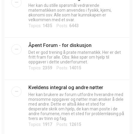
Her kan du stille spørsmål vedrørende
matematikken som anvendes i fysikk, kjemi,
økonomi osv. Alle som har kunnskapen er
velkommen med et svar.
Topics:
1435
Posts:
6443
Åpent Forum - for diskusjon
Det er god trening å prate matematikk. Her er det
fritt fram for alle. Obs: Ikke spør om hjelp til
oppgaver i dette underforumet.
Topics:
2359
Posts:
14015
Kveldens integral og andre nøtter
Her kan brukere av forum utfordre hverandre med
morsomme oppgaver og nøtter man ønsker å dele
med andre. Dette er altså ikke et sted for
desperate skrik om hjelp, de kan man poste i de
andre forumene, men et sted for problemløsing på
tvers av trinn og fag.
Topics:
1917
Posts:
12615