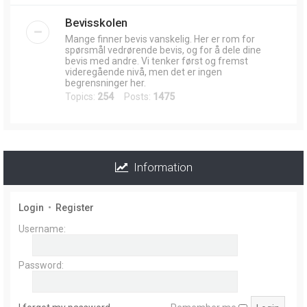
Bevisskolen
Mange finner bevis vanskelig. Her er rom for
spørsmål vedrørende bevis, og for å dele dine
bevis med andre. Vi tenker først og fremst
videregående nivå, men det er ingen
begrensninger her.
Topics:
254
Posts:
1475
Information
Login
•
Register
Username:
Password: