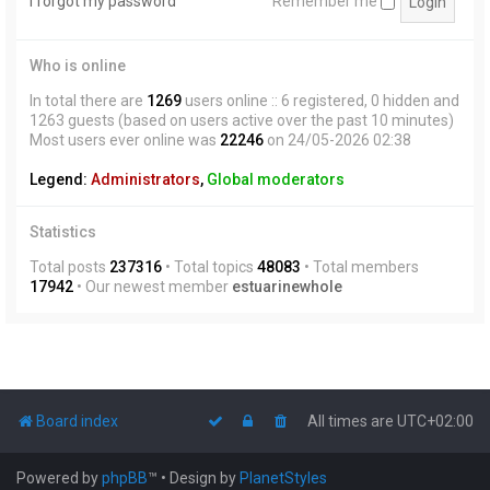
I forgot my password
Remember me
Who is online
In total there are
1269
users online :: 6 registered, 0 hidden and
1263 guests (based on users active over the past 10 minutes)
Most users ever online was
22246
on 24/05-2026 02:38
Legend:
Administrators
,
Global moderators
Statistics
Total posts
237316
• Total topics
48083
• Total members
17942
• Our newest member
estuarinewhole
Board index
All times are
UTC+02:00
Powered by
phpBB
™
• Design by
PlanetStyles