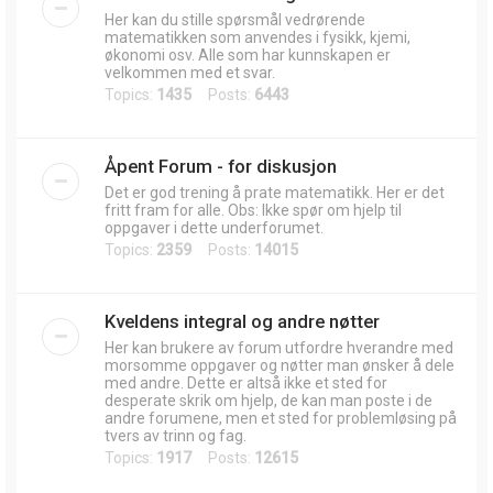
Her kan du stille spørsmål vedrørende
matematikken som anvendes i fysikk, kjemi,
økonomi osv. Alle som har kunnskapen er
velkommen med et svar.
Topics:
1435
Posts:
6443
Åpent Forum - for diskusjon
Det er god trening å prate matematikk. Her er det
fritt fram for alle. Obs: Ikke spør om hjelp til
oppgaver i dette underforumet.
Topics:
2359
Posts:
14015
Kveldens integral og andre nøtter
Her kan brukere av forum utfordre hverandre med
morsomme oppgaver og nøtter man ønsker å dele
med andre. Dette er altså ikke et sted for
desperate skrik om hjelp, de kan man poste i de
andre forumene, men et sted for problemløsing på
tvers av trinn og fag.
Topics:
1917
Posts:
12615