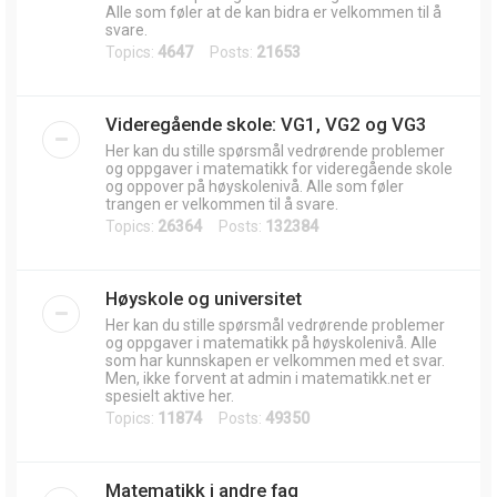
Alle som føler at de kan bidra er velkommen til å
svare.
Topics:
4647
Posts:
21653
Videregående skole: VG1, VG2 og VG3
Her kan du stille spørsmål vedrørende problemer
og oppgaver i matematikk for videregående skole
og oppover på høyskolenivå. Alle som føler
trangen er velkommen til å svare.
Topics:
26364
Posts:
132384
Høyskole og universitet
Her kan du stille spørsmål vedrørende problemer
og oppgaver i matematikk på høyskolenivå. Alle
som har kunnskapen er velkommen med et svar.
Men, ikke forvent at admin i matematikk.net er
spesielt aktive her.
Topics:
11874
Posts:
49350
Matematikk i andre fag