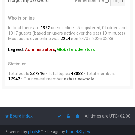
I forgot my password
Remember me
Who is online
In total there are
1322
users online :: 5 registered, 0 hidden and
1317 guests (based on users active over the past 10 minutes)
Most users ever online was
22246
on 24/05-2026 02:38
Legend:
Administrators
,
Global moderators
Statistics
Total posts
237316
• Total topics
48083
• Total members
17942
• Our newest member
estuarinewhole
Board index
All times are
UTC+02:00
Powered by
phpBB
™
• Design by
PlanetStyles