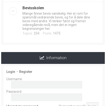
Bevisskolen
Mange finner bevis vanskelig. Her er rom for
spørsmål vedrørende bevis, og for å dele dine
bevis med andre. Vi tenker først og fremst
videregående nivå, men det er ingen
begrensninger her.
Topics:
254
Posts:
1475
Information
Login
•
Register
Username:
Password: