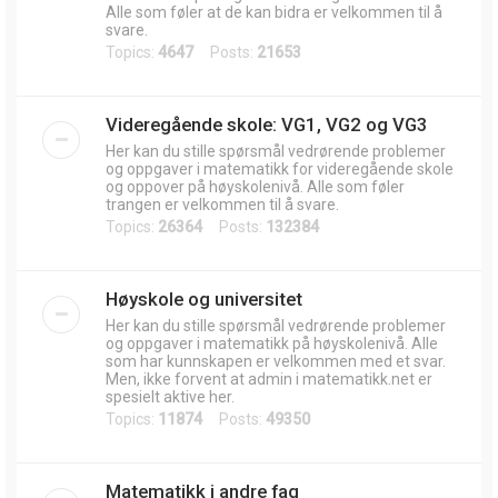
Alle som føler at de kan bidra er velkommen til å
svare.
Topics:
4647
Posts:
21653
Videregående skole: VG1, VG2 og VG3
Her kan du stille spørsmål vedrørende problemer
og oppgaver i matematikk for videregående skole
og oppover på høyskolenivå. Alle som føler
trangen er velkommen til å svare.
Topics:
26364
Posts:
132384
Høyskole og universitet
Her kan du stille spørsmål vedrørende problemer
og oppgaver i matematikk på høyskolenivå. Alle
som har kunnskapen er velkommen med et svar.
Men, ikke forvent at admin i matematikk.net er
spesielt aktive her.
Topics:
11874
Posts:
49350
Matematikk i andre fag