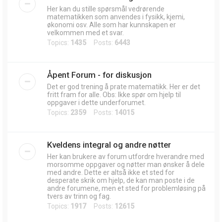
Her kan du stille spørsmål vedrørende
matematikken som anvendes i fysikk, kjemi,
økonomi osv. Alle som har kunnskapen er
velkommen med et svar.
Topics:
1435
Posts:
6443
Åpent Forum - for diskusjon
Det er god trening å prate matematikk. Her er det
fritt fram for alle. Obs: Ikke spør om hjelp til
oppgaver i dette underforumet.
Topics:
2359
Posts:
14015
Kveldens integral og andre nøtter
Her kan brukere av forum utfordre hverandre med
morsomme oppgaver og nøtter man ønsker å dele
med andre. Dette er altså ikke et sted for
desperate skrik om hjelp, de kan man poste i de
andre forumene, men et sted for problemløsing på
tvers av trinn og fag.
Topics:
1917
Posts:
12615