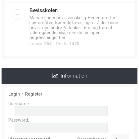
Bevisskolen
Mange finner bevis vanskelig. Her er rom for
spørsmål vedrørende bevis, og for å dele dine
bevis med andre. Vi tenker først og fremst
videregående nivå, men det er ingen
begrensninger her.
Topics:
254
Posts:
1475
Information
Login
•
Register
Username:
Password: