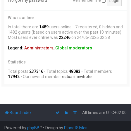
I forgot my password
Remember me
Who is online
In total there are
1489
users online :: 7 registered, 0 hidden and
1482 guests (based on users active over the past 10 minutes)
Most users ever online was
22246
on 24/05-2026 02:38
Legend:
Administrators
,
Global moderators
Statistics
Total posts
237316
• Total topics
48083
• Total members
17942
• Our newest member
estuarinewhole
Board index
All times are
UTC+02:00
Powered by
phpBB
™
• Design by
PlanetStyles