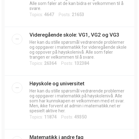
Alle som føler at de kan bidra er velkommen til å
svare.
Topics:
4647
Posts:
21653
Videregående skole: VG1, VG2 og VG3
Her kan du stille spørsmål vedrørende problemer
og oppgaver i matematikk for videregående skole
og oppover på høyskolenivå. Alle som føler
trangen er velkommen til å svare.
Topics:
26364
Posts:
132384
Høyskole og universitet
Her kan du stille spørsmål vedrørende problemer
og oppgaver i matematikk på høyskolenivå. Alle
som har kunnskapen er velkommen med et svar.
Men, ikke forvent at admin i matematikk.net er
spesielt aktive her.
Topics:
11874
Posts:
49350
Matematikk i andre fag