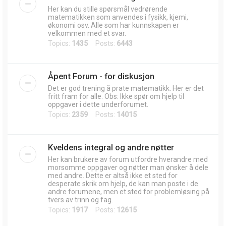
Her kan du stille spørsmål vedrørende
matematikken som anvendes i fysikk, kjemi,
økonomi osv. Alle som har kunnskapen er
velkommen med et svar.
Topics:
1435
Posts:
6443
Åpent Forum - for diskusjon
Det er god trening å prate matematikk. Her er det
fritt fram for alle. Obs: Ikke spør om hjelp til
oppgaver i dette underforumet.
Topics:
2359
Posts:
14015
Kveldens integral og andre nøtter
Her kan brukere av forum utfordre hverandre med
morsomme oppgaver og nøtter man ønsker å dele
med andre. Dette er altså ikke et sted for
desperate skrik om hjelp, de kan man poste i de
andre forumene, men et sted for problemløsing på
tvers av trinn og fag.
Topics:
1917
Posts:
12615