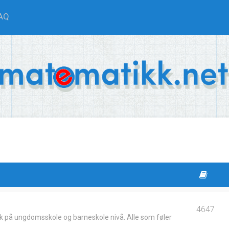
AQ
4647
k på ungdomsskole og barneskole nivå. Alle som føler