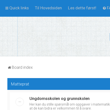
Quick links
Til Hovedsiden
Les dette først!
F
Board index
Matteprat
Ungdomsskolen og grunnskolen
Her kan du stille spørsmål om oppgaver i matematik
at de kan bidra er velkommen til å svare.