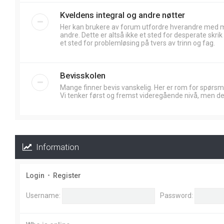
Kveldens integral og andre nøtter
Her kan brukere av forum utfordre hverandre med
andre. Dette er altså ikke et sted for desperate skr
et sted for problemløsing på tvers av trinn og fag.
Bevisskolen
Mange finner bevis vanskelig. Her er rom for spørsm
Vi tenker først og fremst videregående nivå, men de
Information
Login
•
Register
Username:
Password: