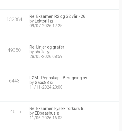
w
t
h
Re: Eksamen R2 og S2 vår - 26
e
132384
V
by
LektorH
l
i
09/07-2026 17:25
a
e
t
w
e
t
s
h
t
Re: Linjer og grafer
e
49350
p
V
by
shella
l
o
i
28/05-2026 08:59
a
s
e
t
t
w
e
t
s
h
t
LØM - Regnskap - Beregning av…
e
6443
p
V
by
Gabs88
l
o
i
11/11-2024 23:08
a
s
e
t
t
w
e
t
s
h
t
Re: Eksamen Fysikk forkurs ti…
e
14015
p
V
by
EDbaashus
l
o
i
11/06-2026 16:03
a
s
e
t
t
w
e