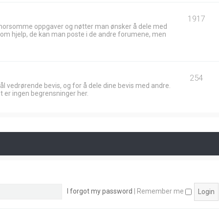
1917
 morsomme oppgaver og nøtter man ønsker å dele med
ik om hjelp, de kan man poste i de andre forumene, men
254
ål vedrørende bevis, og for å dele dine bevis med andre.
t er ingen begrensninger her.
I forgot my password
|
Remember me