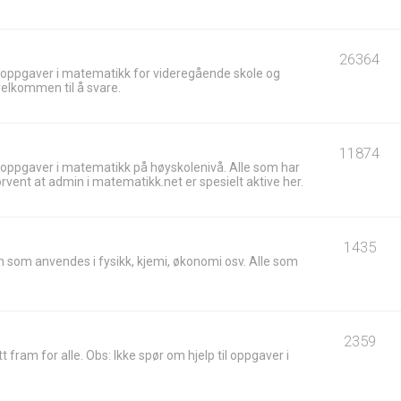
26364
 oppgaver i matematikk for videregående skole og
velkommen til å svare.
11874
 oppgaver i matematikk på høyskolenivå. Alle som har
ent at admin i matematikk.net er spesielt aktive her.
1435
 som anvendes i fysikk, kjemi, økonomi osv. Alle som
2359
t fram for alle. Obs: Ikke spør om hjelp til oppgaver i