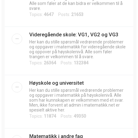
Alle som føler at de kan bidra er velkommen til å
svare.
Topics:
4647
Posts:
21653
Videregående skole: VG1, VG2 og VG3
Her kan du stille spørsmål vedrørende problemer
og oppgaver i matematikk for videregående skole
og oppover på høyskolenivå. Alle som føler
trangen er velkommen til å svare.
Topics:
26364
Posts:
132384
Høyskole og universitet
Her kan du stille spørsmål vedrørende problemer
og oppgaver i matematikk på høyskolenivå. Alle
som har kunnskapen er velkommen med et svar.
Men, ikke forvent at admin i matematikk.net er
spesielt aktive her.
Topics:
11874
Posts:
49350
Matematikk i andre fag