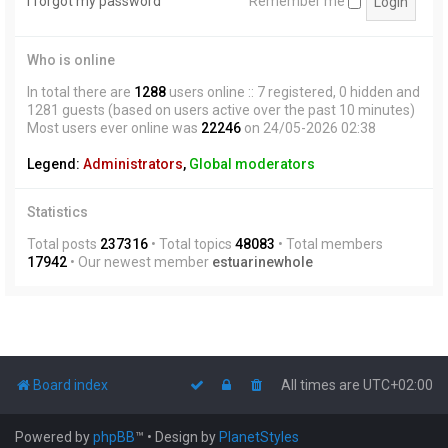
I forgot my password
Remember me
Who is online
In total there are
1288
users online :: 7 registered, 0 hidden and
1281 guests (based on users active over the past 10 minutes)
Most users ever online was
22246
on 24/05-2026 02:38
Legend:
Administrators
,
Global moderators
Statistics
Total posts
237316
• Total topics
48083
• Total members
17942
• Our newest member
estuarinewhole
Board index
All times are
UTC+02:00
Powered by
phpBB
™
• Design by
PlanetStyles