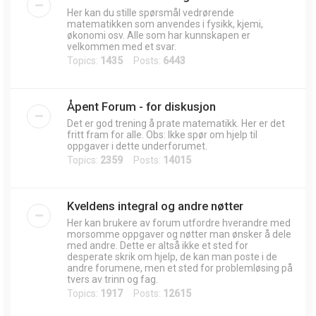
Her kan du stille spørsmål vedrørende
matematikken som anvendes i fysikk, kjemi,
økonomi osv. Alle som har kunnskapen er
velkommen med et svar.
Topics:
1435
Posts:
6443
Åpent Forum - for diskusjon
Det er god trening å prate matematikk. Her er det
fritt fram for alle. Obs: Ikke spør om hjelp til
oppgaver i dette underforumet.
Topics:
2359
Posts:
14015
Kveldens integral og andre nøtter
Her kan brukere av forum utfordre hverandre med
morsomme oppgaver og nøtter man ønsker å dele
med andre. Dette er altså ikke et sted for
desperate skrik om hjelp, de kan man poste i de
andre forumene, men et sted for problemløsing på
tvers av trinn og fag.
Topics:
1917
Posts:
12615