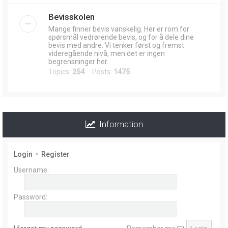
Bevisskolen
Mange finner bevis vanskelig. Her er rom for
spørsmål vedrørende bevis, og for å dele dine
bevis med andre. Vi tenker først og fremst
videregående nivå, men det er ingen
begrensninger her.
Topics:
254
Posts:
1475
Information
Login
•
Register
Username:
Password: