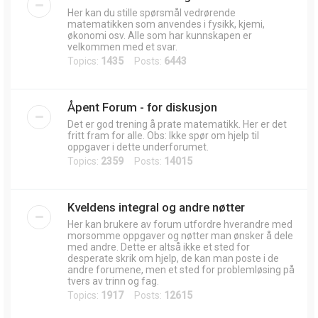
Her kan du stille spørsmål vedrørende
matematikken som anvendes i fysikk, kjemi,
økonomi osv. Alle som har kunnskapen er
velkommen med et svar.
Topics:
1435
Posts:
6443
Åpent Forum - for diskusjon
Det er god trening å prate matematikk. Her er det
fritt fram for alle. Obs: Ikke spør om hjelp til
oppgaver i dette underforumet.
Topics:
2359
Posts:
14015
Kveldens integral og andre nøtter
Her kan brukere av forum utfordre hverandre med
morsomme oppgaver og nøtter man ønsker å dele
med andre. Dette er altså ikke et sted for
desperate skrik om hjelp, de kan man poste i de
andre forumene, men et sted for problemløsing på
tvers av trinn og fag.
Topics:
1917
Posts:
12615