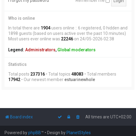
I forgot my password
Remember me
Who is online
In total there are
1904
users online :: 6 registered, 0 hidden and
1898 guests (based on users active over the past 10 minutes)
Most users ever online was
22246
on 24/05-2026 02:38
Legend:
Administrators
,
Global moderators
Statistics
Total posts
237316
• Total topics
48083
• Total members
17942
• Our newest member
estuarinewhole
Board index
All times are
UTC+02:00
Powered by
phpBB
™
• Design by
PlanetStyles