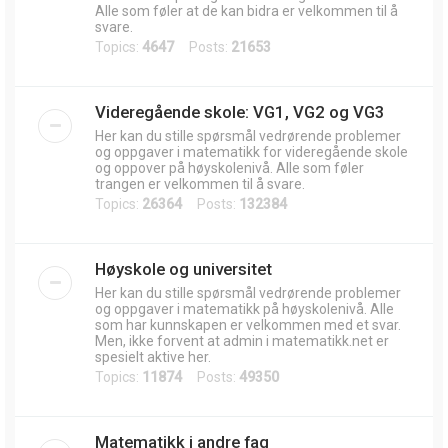
Alle som føler at de kan bidra er velkommen til å
svare.
Topics:
4647
Posts:
21653
Videregående skole: VG1, VG2 og VG3
Her kan du stille spørsmål vedrørende problemer
og oppgaver i matematikk for videregående skole
og oppover på høyskolenivå. Alle som føler
trangen er velkommen til å svare.
Topics:
26364
Posts:
132384
Høyskole og universitet
Her kan du stille spørsmål vedrørende problemer
og oppgaver i matematikk på høyskolenivå. Alle
som har kunnskapen er velkommen med et svar.
Men, ikke forvent at admin i matematikk.net er
spesielt aktive her.
Topics:
11874
Posts:
49350
Matematikk i andre fag