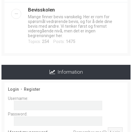
Bevisskolen
Mange finner bevis vanskelig. Her er rom for
spørsmål vedrørende bevis, og for å dele dine
bevis med andre. Vi tenker først og fremst
videregående nivå, men det er ingen
begrensninger her.
Topics:
254
Posts:
1475
Information
Login
•
Register
Username:
Password: