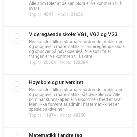
Alle som føler at de kan bidra er velkommen til å
svare.
Topics:
4647
Posts:
21653
Videregående skole: VG1, VG2 og VG3
Her kan du stille spørsmål vedrørende problemer
og oppgaver i matematikk for videregående skole
og oppover på høyskolenivå. Alle som føler
trangen er velkommen til å svare.
Topics:
26364
Posts:
132384
Høyskole og universitet
Her kan du stille spørsmål vedrørende problemer
og oppgaver i matematikk på høyskolenivå. Alle
som har kunnskapen er velkommen med et svar.
Men, ikke forvent at admin i matematikk.net er
spesielt aktive her.
Topics:
11874
Posts:
49350
Matematikk i andre fag