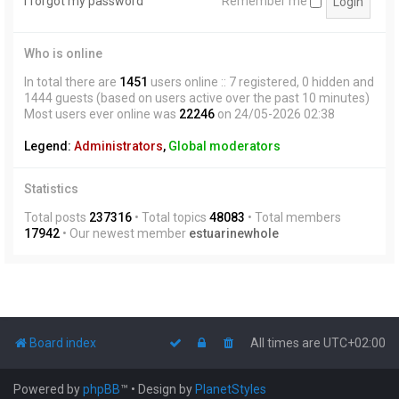
I forgot my password
Remember me
Who is online
In total there are
1451
users online :: 7 registered, 0 hidden and
1444 guests (based on users active over the past 10 minutes)
Most users ever online was
22246
on 24/05-2026 02:38
Legend:
Administrators
,
Global moderators
Statistics
Total posts
237316
• Total topics
48083
• Total members
17942
• Our newest member
estuarinewhole
Board index
All times are
UTC+02:00
Powered by
phpBB
™
• Design by
PlanetStyles