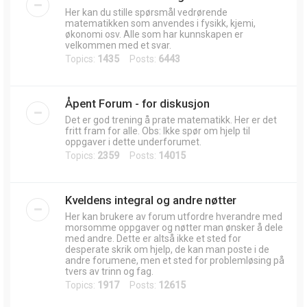
Her kan du stille spørsmål vedrørende
matematikken som anvendes i fysikk, kjemi,
økonomi osv. Alle som har kunnskapen er
velkommen med et svar.
Topics:
1435
Posts:
6443
Åpent Forum - for diskusjon
Det er god trening å prate matematikk. Her er det
fritt fram for alle. Obs: Ikke spør om hjelp til
oppgaver i dette underforumet.
Topics:
2359
Posts:
14015
Kveldens integral og andre nøtter
Her kan brukere av forum utfordre hverandre med
morsomme oppgaver og nøtter man ønsker å dele
med andre. Dette er altså ikke et sted for
desperate skrik om hjelp, de kan man poste i de
andre forumene, men et sted for problemløsing på
tvers av trinn og fag.
Topics:
1917
Posts:
12615