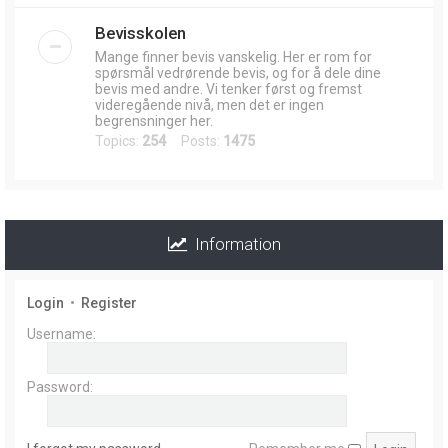
Bevisskolen
Mange finner bevis vanskelig. Her er rom for
spørsmål vedrørende bevis, og for å dele dine
bevis med andre. Vi tenker først og fremst
videregående nivå, men det er ingen
begrensninger her.
Topics:
254
Posts:
1475
Information
Login
•
Register
Username:
Password: