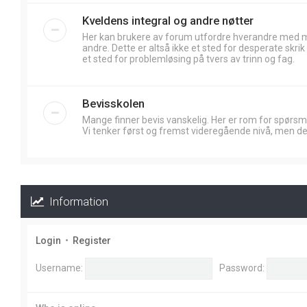
Kveldens integral og andre nøtter
Her kan brukere av forum utfordre hverandre med
andre. Dette er altså ikke et sted for desperate skr
et sted for problemløsing på tvers av trinn og fag.
Bevisskolen
Mange finner bevis vanskelig. Her er rom for spørsm
Vi tenker først og fremst videregående nivå, men de
Information
Login
•
Register
Username:
Password: