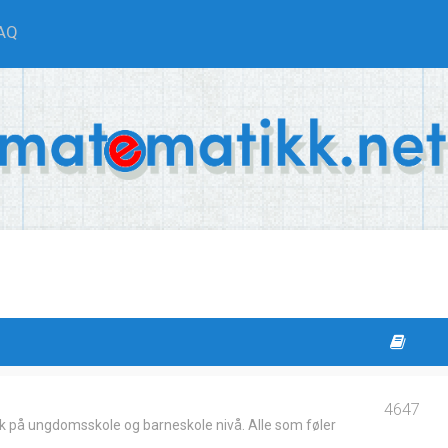
AQ
4647
k på ungdomsskole og barneskole nivå. Alle som føler