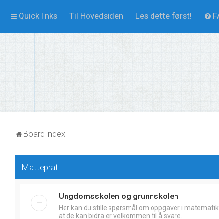
Quick links
Til Hovedsiden
Les dette først!
F
Board index
Matteprat
Ungdomsskolen og grunnskolen
Her kan du stille spørsmål om oppgaver i matematik
at de kan bidra er velkommen til å svare.