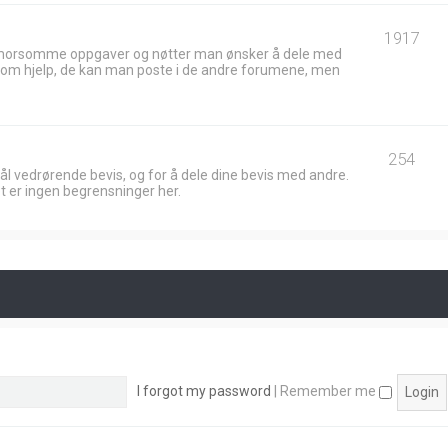
1917
 morsomme oppgaver og nøtter man ønsker å dele med
ik om hjelp, de kan man poste i de andre forumene, men
254
ål vedrørende bevis, og for å dele dine bevis med andre.
t er ingen begrensninger her.
I forgot my password
|
Remember me