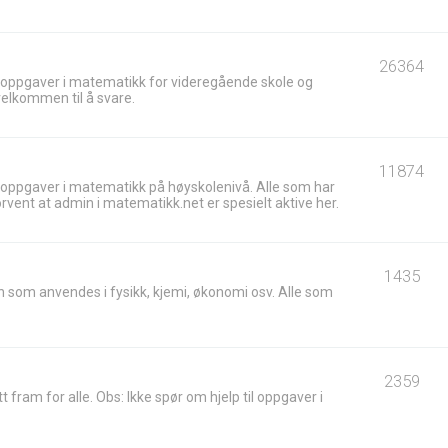
26364
 oppgaver i matematikk for videregående skole og
velkommen til å svare.
11874
 oppgaver i matematikk på høyskolenivå. Alle som har
ent at admin i matematikk.net er spesielt aktive her.
1435
 som anvendes i fysikk, kjemi, økonomi osv. Alle som
2359
t fram for alle. Obs: Ikke spør om hjelp til oppgaver i