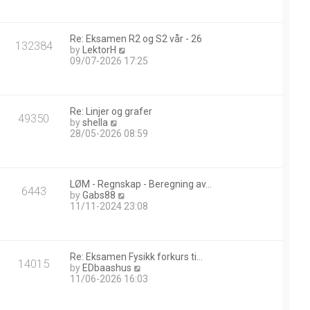
w
t
h
Re: Eksamen R2 og S2 vår - 26
e
132384
V
by
LektorH
l
i
09/07-2026 17:25
a
e
t
w
e
t
s
h
t
Re: Linjer og grafer
e
49350
p
V
by
shella
l
o
i
28/05-2026 08:59
a
s
e
t
t
w
e
t
s
h
t
LØM - Regnskap - Beregning av…
e
6443
p
V
by
Gabs88
l
o
i
11/11-2024 23:08
a
s
e
t
t
w
e
t
s
h
t
Re: Eksamen Fysikk forkurs ti…
e
14015
p
V
by
EDbaashus
l
o
i
11/06-2026 16:03
a
s
e
t
t
w
e