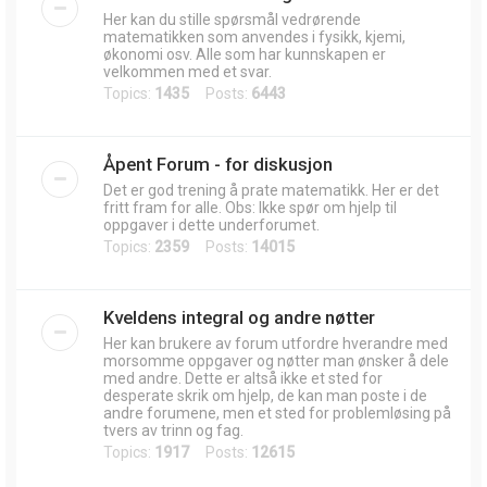
Her kan du stille spørsmål vedrørende
matematikken som anvendes i fysikk, kjemi,
økonomi osv. Alle som har kunnskapen er
velkommen med et svar.
Topics:
1435
Posts:
6443
Åpent Forum - for diskusjon
Det er god trening å prate matematikk. Her er det
fritt fram for alle. Obs: Ikke spør om hjelp til
oppgaver i dette underforumet.
Topics:
2359
Posts:
14015
Kveldens integral og andre nøtter
Her kan brukere av forum utfordre hverandre med
morsomme oppgaver og nøtter man ønsker å dele
med andre. Dette er altså ikke et sted for
desperate skrik om hjelp, de kan man poste i de
andre forumene, men et sted for problemløsing på
tvers av trinn og fag.
Topics:
1917
Posts:
12615