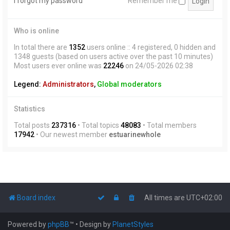
I forgot my password
Remember me
Who is online
In total there are
1352
users online :: 4 registered, 0 hidden and
1348 guests (based on users active over the past 10 minutes)
Most users ever online was
22246
on 24/05-2026 02:38
Legend:
Administrators
,
Global moderators
Statistics
Total posts
237316
• Total topics
48083
• Total members
17942
• Our newest member
estuarinewhole
Board index
All times are
UTC+02:00
Powered by
phpBB
™
• Design by
PlanetStyles