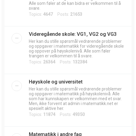
Alle som føler at de kan bidra er velkommen til å
svare.
Topics:
4647
Posts:
21653
Videregående skole: VG1, VG2 og VG3
Her kan du stille spørsmål vedrørende problemer
og oppgaver i matematikk for videregående skole
og oppover på høyskolenivå. Alle som føler
trangen er velkommen til å svare.
Topics:
26364
Posts:
132384
Høyskole og universitet
Her kan du stille spørsmål vedrørende problemer
og oppgaver i matematikk på høyskolenivå. Alle
som har kunnskapen er velkommen med et svar.
Men, ikke forvent at admin i matematikk.net er
spesielt aktive her.
Topics:
11874
Posts:
49350
Matematikk i andre fag