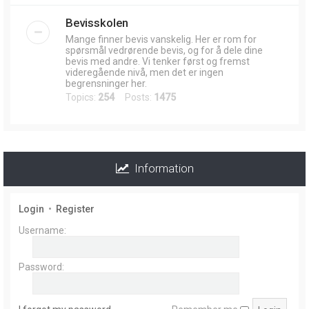
Bevisskolen
Mange finner bevis vanskelig. Her er rom for
spørsmål vedrørende bevis, og for å dele dine
bevis med andre. Vi tenker først og fremst
videregående nivå, men det er ingen
begrensninger her.
Topics:
254
Posts:
1475
Information
Login
•
Register
Username:
Password: