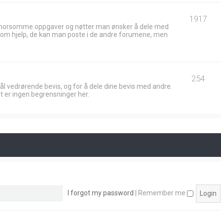
1917
 morsomme oppgaver og nøtter man ønsker å dele med
ik om hjelp, de kan man poste i de andre forumene, men
254
ål vedrørende bevis, og for å dele dine bevis med andre.
t er ingen begrensninger her.
I forgot my password
|
Remember me