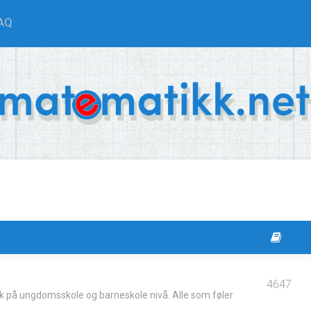
AQ
4647
k på ungdomsskole og barneskole nivå. Alle som føler