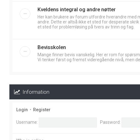
Kveldens integral og andre nøtter
Her kan brukere av forum utfordre hverandre med
andre. Dette er altså ikke et sted for desperate skr
et sted for problemløsing på tvers av trinn og fag.
Bevisskolen
Mange finner bevis vanskelig. Her er rom for spørsm
Vi tenker først og fremst videregående nivå, men de
Information
Login
•
Register
Username:
Password: