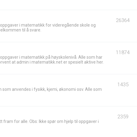
26364
 oppgaver i matematikk for videregående skole og
velkommen til å svare.
11874
 oppgaver i matematikk på høyskolenivå. Alle som har
ent at admin i matematikk.net er spesielt aktive her.
1435
 som anvendes i fysikk, kjemi, økonomi osv. Alle som
2359
t fram for alle. Obs: Ikke spør om hjelp til oppgaver i