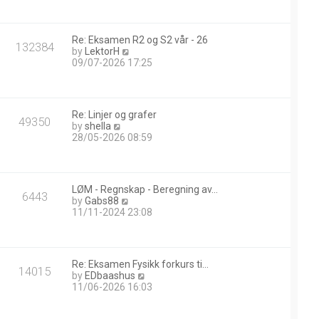
w
t
h
Re: Eksamen R2 og S2 vår - 26
e
132384
V
by
LektorH
l
i
09/07-2026 17:25
a
e
t
w
e
t
s
h
t
Re: Linjer og grafer
e
49350
p
V
by
shella
l
o
i
28/05-2026 08:59
a
s
e
t
t
w
e
t
s
h
t
LØM - Regnskap - Beregning av…
e
6443
p
V
by
Gabs88
l
o
i
11/11-2024 23:08
a
s
e
t
t
w
e
t
s
h
t
Re: Eksamen Fysikk forkurs ti…
e
14015
p
V
by
EDbaashus
l
o
i
11/06-2026 16:03
a
s
e
t
t
w
e