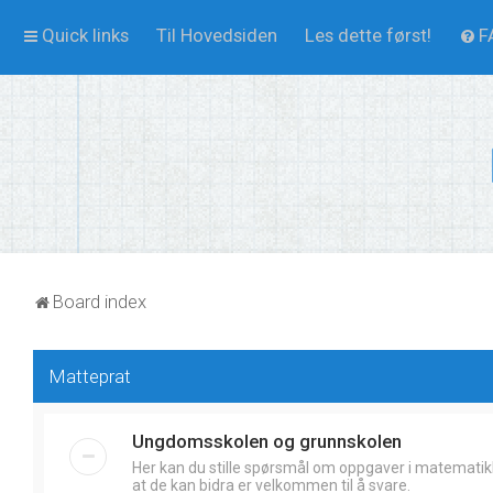
Quick links
Til Hovedsiden
Les dette først!
F
Board index
Matteprat
Ungdomsskolen og grunnskolen
Her kan du stille spørsmål om oppgaver i matematik
at de kan bidra er velkommen til å svare.