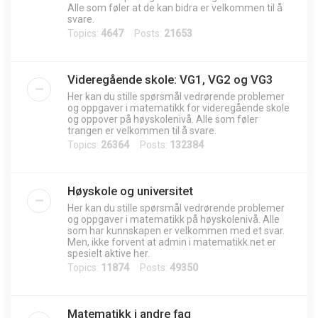
Alle som føler at de kan bidra er velkommen til å
svare.
Topics:
4647
Posts:
21653
Videregående skole: VG1, VG2 og VG3
Her kan du stille spørsmål vedrørende problemer
og oppgaver i matematikk for videregående skole
og oppover på høyskolenivå. Alle som føler
trangen er velkommen til å svare.
Topics:
26364
Posts:
132384
Høyskole og universitet
Her kan du stille spørsmål vedrørende problemer
og oppgaver i matematikk på høyskolenivå. Alle
som har kunnskapen er velkommen med et svar.
Men, ikke forvent at admin i matematikk.net er
spesielt aktive her.
Topics:
11874
Posts:
49350
Matematikk i andre fag