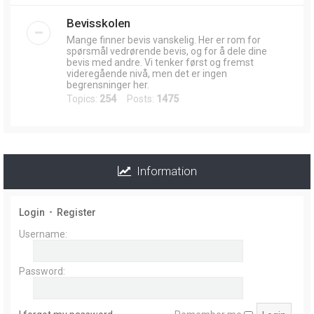
Bevisskolen
Mange finner bevis vanskelig. Her er rom for
spørsmål vedrørende bevis, og for å dele dine
bevis med andre. Vi tenker først og fremst
videregående nivå, men det er ingen
begrensninger her.
Topics:
254
Posts:
1475
Information
Login
•
Register
Username:
Password: