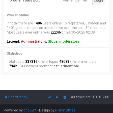
I forgot my password
Remember me
Who is online
In total there are
1406
users online :: 5 registered, 0 hidden and
1401 guests (based on users active over the past 10 minutes)
Most users ever online was
22246
on 24/05-2026 02:38
Legend:
Administrators
,
Global moderators
Statistics
Total posts
237316
• Total topics
48083
• Total members
17942
• Our newest member
estuarinewhole
Board index
All times are
UTC+02:00
Powered by
phpBB
™
• Design by
PlanetStyles