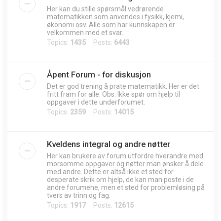
Her kan du stille spørsmål vedrørende
matematikken som anvendes i fysikk, kjemi,
økonomi osv. Alle som har kunnskapen er
velkommen med et svar.
Topics:
1435
Posts:
6443
Åpent Forum - for diskusjon
Det er god trening å prate matematikk. Her er det
fritt fram for alle. Obs: Ikke spør om hjelp til
oppgaver i dette underforumet.
Topics:
2359
Posts:
14015
Kveldens integral og andre nøtter
Her kan brukere av forum utfordre hverandre med
morsomme oppgaver og nøtter man ønsker å dele
med andre. Dette er altså ikke et sted for
desperate skrik om hjelp, de kan man poste i de
andre forumene, men et sted for problemløsing på
tvers av trinn og fag.
Topics:
1917
Posts:
12615