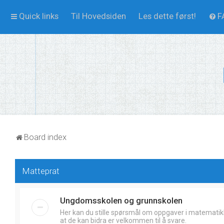
Quick links
Til Hovedsiden
Les dette først!
F
Board index
Matteprat
Ungdomsskolen og grunnskolen
Her kan du stille spørsmål om oppgaver i matematik
at de kan bidra er velkommen til å svare.