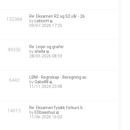
w
t
h
Re: Eksamen R2 og S2 vår - 26
e
132384
V
by
LektorH
l
i
09/07-2026 17:25
a
e
t
w
e
t
s
h
t
Re: Linjer og grafer
e
49350
p
V
by
shella
l
o
i
28/05-2026 08:59
a
s
e
t
t
w
e
t
s
h
t
LØM - Regnskap - Beregning av…
e
6443
p
V
by
Gabs88
l
o
i
11/11-2024 23:08
a
s
e
t
t
w
e
t
s
h
t
Re: Eksamen Fysikk forkurs ti…
e
14015
p
V
by
EDbaashus
l
o
i
11/06-2026 16:03
a
s
e
t
t
w
e