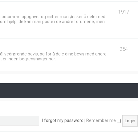
1917
 morsomme oppgaver og nøtter man ønsker å dele med
ik om hjelp, de kan man poste i de andre forumene, men
254
ål vedrørende bevis, og for å dele dine bevis med andre.
t er ingen begrensninger her.
I forgot my password
|
Remember me