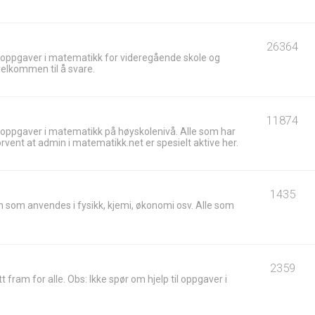
26364
 oppgaver i matematikk for videregående skole og
velkommen til å svare.
11874
 oppgaver i matematikk på høyskolenivå. Alle som har
ent at admin i matematikk.net er spesielt aktive her.
1435
 som anvendes i fysikk, kjemi, økonomi osv. Alle som
2359
t fram for alle. Obs: Ikke spør om hjelp til oppgaver i