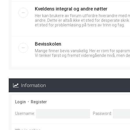
Kveldens integral og andre nøtter
Her kan brukere av forum utfordre hverandre med
andre. Dette er altså ikke et sted for desperate skr
et sted for problemløsing på tvers av trinn og fag.
Bevisskolen
Mange finner bevis vanskelig. Her er rom for spørsm
Vi tenker først og fremst videregående nivå, men de
Information
Login
•
Register
Username:
Password: