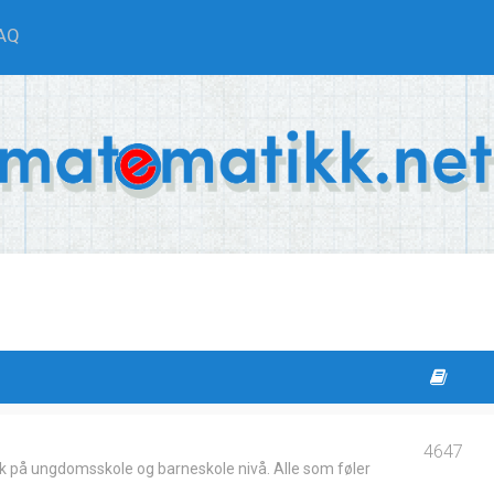
AQ
4647
k på ungdomsskole og barneskole nivå. Alle som føler