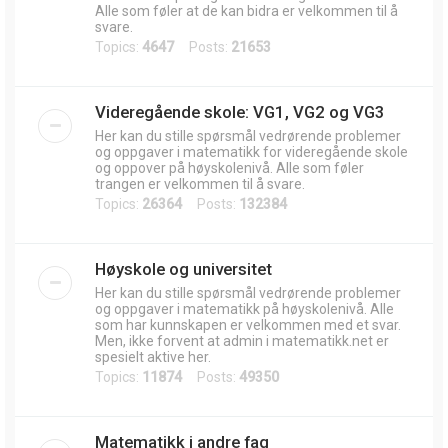
Alle som føler at de kan bidra er velkommen til å
svare.
Topics:
4647
Posts:
21653
Videregående skole: VG1, VG2 og VG3
Her kan du stille spørsmål vedrørende problemer
og oppgaver i matematikk for videregående skole
og oppover på høyskolenivå. Alle som føler
trangen er velkommen til å svare.
Topics:
26364
Posts:
132384
Høyskole og universitet
Her kan du stille spørsmål vedrørende problemer
og oppgaver i matematikk på høyskolenivå. Alle
som har kunnskapen er velkommen med et svar.
Men, ikke forvent at admin i matematikk.net er
spesielt aktive her.
Topics:
11874
Posts:
49350
Matematikk i andre fag