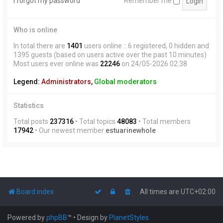
I forgot my password
Remember me
Who is online
In total there are
1401
users online :: 6 registered, 0 hidden and
1395 guests (based on users active over the past 10 minutes)
Most users ever online was
22246
on 24/05-2026 02:38
Legend:
Administrators
,
Global moderators
Statistics
Total posts
237316
• Total topics
48083
• Total members
17942
• Our newest member
estuarinewhole
Board index
All times are
UTC+02:00
Powered by
phpBB
™
• Design by
PlanetStyles