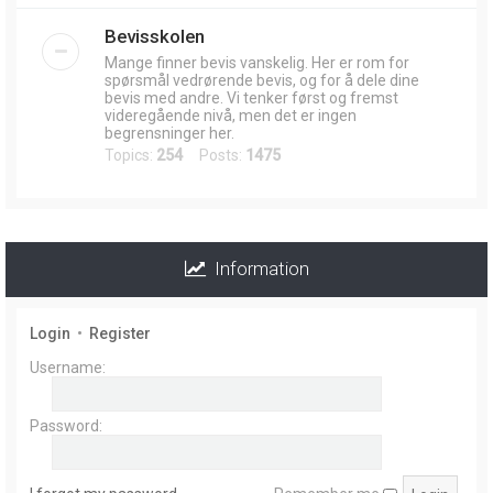
Bevisskolen
Mange finner bevis vanskelig. Her er rom for
spørsmål vedrørende bevis, og for å dele dine
bevis med andre. Vi tenker først og fremst
videregående nivå, men det er ingen
begrensninger her.
Topics:
254
Posts:
1475
Information
Login
•
Register
Username:
Password: