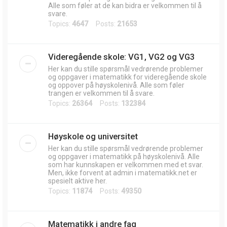
Alle som føler at de kan bidra er velkommen til å
svare.
Topics:
4647
Posts:
21653
Videregående skole: VG1, VG2 og VG3
Her kan du stille spørsmål vedrørende problemer
og oppgaver i matematikk for videregående skole
og oppover på høyskolenivå. Alle som føler
trangen er velkommen til å svare.
Topics:
26364
Posts:
132384
Høyskole og universitet
Her kan du stille spørsmål vedrørende problemer
og oppgaver i matematikk på høyskolenivå. Alle
som har kunnskapen er velkommen med et svar.
Men, ikke forvent at admin i matematikk.net er
spesielt aktive her.
Topics:
11874
Posts:
49350
Matematikk i andre fag