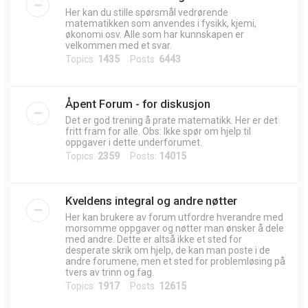
Her kan du stille spørsmål vedrørende
matematikken som anvendes i fysikk, kjemi,
økonomi osv. Alle som har kunnskapen er
velkommen med et svar.
Topics:
1435
Posts:
6443
Åpent Forum - for diskusjon
Det er god trening å prate matematikk. Her er det
fritt fram for alle. Obs: Ikke spør om hjelp til
oppgaver i dette underforumet.
Topics:
2359
Posts:
14015
Kveldens integral og andre nøtter
Her kan brukere av forum utfordre hverandre med
morsomme oppgaver og nøtter man ønsker å dele
med andre. Dette er altså ikke et sted for
desperate skrik om hjelp, de kan man poste i de
andre forumene, men et sted for problemløsing på
tvers av trinn og fag.
Topics:
1917
Posts:
12615