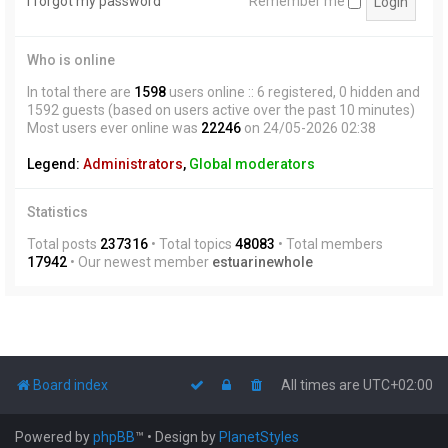
I forgot my password
Remember me
Who is online
In total there are
1598
users online :: 6 registered, 0 hidden and
1592 guests (based on users active over the past 10 minutes)
Most users ever online was
22246
on 24/05-2026 02:38
Legend:
Administrators
,
Global moderators
Statistics
Total posts
237316
• Total topics
48083
• Total members
17942
• Our newest member
estuarinewhole
Board index
All times are
UTC+02:00
Powered by
phpBB
™
• Design by
PlanetStyles