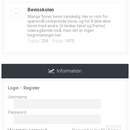
Bevisskolen
Mange finner bevis vanskelig. Her er rom for
spørsmål vedrørende bevis, og for å dele dine
bevis med andre. Vi tenker først og fremst
videregående nivå, men det er ingen
begrensninger her.
Topics:
254
Posts:
1475
Information
Login
•
Register
Username:
Password: