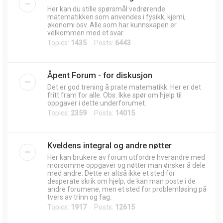
Her kan du stille spørsmål vedrørende
matematikken som anvendes i fysikk, kjemi,
økonomi osv. Alle som har kunnskapen er
velkommen med et svar.
Topics:
1435
Posts:
6443
Åpent Forum - for diskusjon
Det er god trening å prate matematikk. Her er det
fritt fram for alle. Obs: Ikke spør om hjelp til
oppgaver i dette underforumet.
Topics:
2359
Posts:
14015
Kveldens integral og andre nøtter
Her kan brukere av forum utfordre hverandre med
morsomme oppgaver og nøtter man ønsker å dele
med andre. Dette er altså ikke et sted for
desperate skrik om hjelp, de kan man poste i de
andre forumene, men et sted for problemløsing på
tvers av trinn og fag.
Topics:
1917
Posts:
12615