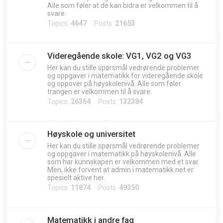
Alle som føler at de kan bidra er velkommen til å
svare.
Topics:
4647
Posts:
21653
Videregående skole: VG1, VG2 og VG3
Her kan du stille spørsmål vedrørende problemer
og oppgaver i matematikk for videregående skole
og oppover på høyskolenivå. Alle som føler
trangen er velkommen til å svare.
Topics:
26364
Posts:
132384
Høyskole og universitet
Her kan du stille spørsmål vedrørende problemer
og oppgaver i matematikk på høyskolenivå. Alle
som har kunnskapen er velkommen med et svar.
Men, ikke forvent at admin i matematikk.net er
spesielt aktive her.
Topics:
11874
Posts:
49350
Matematikk i andre fag