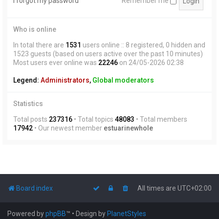
I forgot my password
Remember me
Who is online
In total there are
1531
users online :: 8 registered, 0 hidden and
1523 guests (based on users active over the past 10 minutes)
Most users ever online was
22246
on 24/05-2026 02:38
Legend:
Administrators
,
Global moderators
Statistics
Total posts
237316
• Total topics
48083
• Total members
17942
• Our newest member
estuarinewhole
Board index
All times are
UTC+02:00
Powered by
phpBB
™
• Design by
PlanetStyles