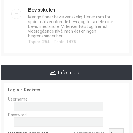
Bevisskolen
Mange finner bevis vanskelig. Her er rom for
spørsmål vedrørende bevis, og for å dele dine
bevis med andre. Vi tenker først og fremst
videregående nivå, men det er ingen
begrensninger her.
Topics:
254
Posts:
1475
Information
Login
•
Register
Username:
Password: