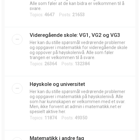
Alle som føler at de kan bidra er velkommen til å
svare.
Topics:
4647
Posts:
21653
Videregående skole: VG1, VG2 og VG3
Her kan du stille spørsmål vedrørende problemer
og oppgaver i matematikk for videregående skole
og oppover på høyskolenivå. Alle som føler
trangen er velkommen til å svare.
Topics:
26364
Posts:
132384
Høyskole og universitet
Her kan du stille spørsmål vedrørende problemer
og oppgaver i matematikk på høyskolenivå. Alle
som har kunnskapen er velkommen med et svar.
Men, ikke forvent at admin i matematikk.net er
spesielt aktive her.
Topics:
11874
Posts:
49350
Matematikk i andre fag