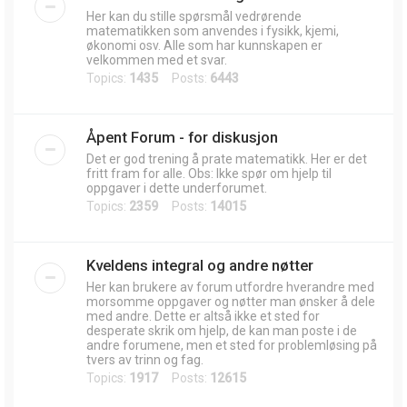
Her kan du stille spørsmål vedrørende
matematikken som anvendes i fysikk, kjemi,
økonomi osv. Alle som har kunnskapen er
velkommen med et svar.
Topics:
1435
Posts:
6443
Åpent Forum - for diskusjon
Det er god trening å prate matematikk. Her er det
fritt fram for alle. Obs: Ikke spør om hjelp til
oppgaver i dette underforumet.
Topics:
2359
Posts:
14015
Kveldens integral og andre nøtter
Her kan brukere av forum utfordre hverandre med
morsomme oppgaver og nøtter man ønsker å dele
med andre. Dette er altså ikke et sted for
desperate skrik om hjelp, de kan man poste i de
andre forumene, men et sted for problemløsing på
tvers av trinn og fag.
Topics:
1917
Posts:
12615