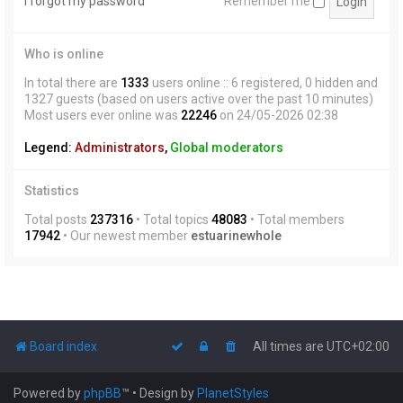
I forgot my password
Remember me
Who is online
In total there are
1333
users online :: 6 registered, 0 hidden and
1327 guests (based on users active over the past 10 minutes)
Most users ever online was
22246
on 24/05-2026 02:38
Legend:
Administrators
,
Global moderators
Statistics
Total posts
237316
• Total topics
48083
• Total members
17942
• Our newest member
estuarinewhole
Board index
All times are
UTC+02:00
Powered by
phpBB
™
• Design by
PlanetStyles