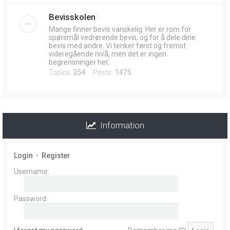
Bevisskolen
Mange finner bevis vanskelig. Her er rom for
spørsmål vedrørende bevis, og for å dele dine
bevis med andre. Vi tenker først og fremst
videregående nivå, men det er ingen
begrensninger her.
Topics:
254
Posts:
1475
Information
Login
•
Register
Username:
Password: