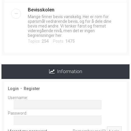
Bevisskolen
Mange finner bevis vanskelig. Her er rom for
spørsmål vedrørende bevis, og for å dele dine
bevis med andre. Vi tenker først og fremst
videregående nivå, men det er ingen
begrensninger her.
Topics:
254
Posts:
1475
Information
Login
•
Register
Username:
Password: