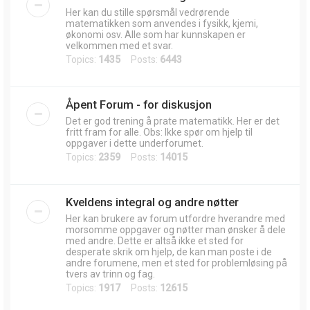
Her kan du stille spørsmål vedrørende
matematikken som anvendes i fysikk, kjemi,
økonomi osv. Alle som har kunnskapen er
velkommen med et svar.
Topics:
1435
Posts:
6443
Åpent Forum - for diskusjon
Det er god trening å prate matematikk. Her er det
fritt fram for alle. Obs: Ikke spør om hjelp til
oppgaver i dette underforumet.
Topics:
2359
Posts:
14015
Kveldens integral og andre nøtter
Her kan brukere av forum utfordre hverandre med
morsomme oppgaver og nøtter man ønsker å dele
med andre. Dette er altså ikke et sted for
desperate skrik om hjelp, de kan man poste i de
andre forumene, men et sted for problemløsing på
tvers av trinn og fag.
Topics:
1917
Posts:
12615