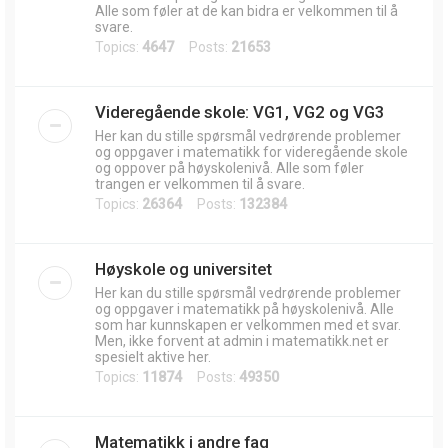
Alle som føler at de kan bidra er velkommen til å
svare.
Topics:
4647
Posts:
21653
Videregående skole: VG1, VG2 og VG3
Her kan du stille spørsmål vedrørende problemer
og oppgaver i matematikk for videregående skole
og oppover på høyskolenivå. Alle som føler
trangen er velkommen til å svare.
Topics:
26364
Posts:
132384
Høyskole og universitet
Her kan du stille spørsmål vedrørende problemer
og oppgaver i matematikk på høyskolenivå. Alle
som har kunnskapen er velkommen med et svar.
Men, ikke forvent at admin i matematikk.net er
spesielt aktive her.
Topics:
11874
Posts:
49350
Matematikk i andre fag