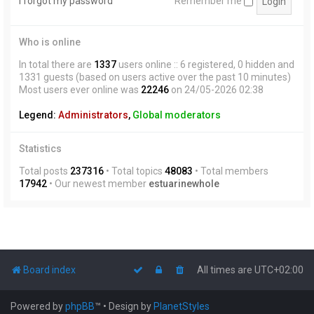
I forgot my password
Remember me
Who is online
In total there are
1337
users online :: 6 registered, 0 hidden and
1331 guests (based on users active over the past 10 minutes)
Most users ever online was
22246
on 24/05-2026 02:38
Legend:
Administrators
,
Global moderators
Statistics
Total posts
237316
• Total topics
48083
• Total members
17942
• Our newest member
estuarinewhole
Board index
All times are
UTC+02:00
Powered by
phpBB
™
• Design by
PlanetStyles