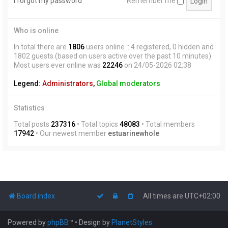
I forgot my password
Remember me
Who is online
In total there are
1806
users online :: 4 registered, 0 hidden and
1802 guests (based on users active over the past 10 minutes)
Most users ever online was
22246
on 24/05-2026 02:38
Legend:
Administrators
,
Global moderators
Statistics
Total posts
237316
• Total topics
48083
• Total members
17942
• Our newest member
estuarinewhole
Board index
All times are
UTC+02:00
Powered by
phpBB
™
• Design by
PlanetStyles