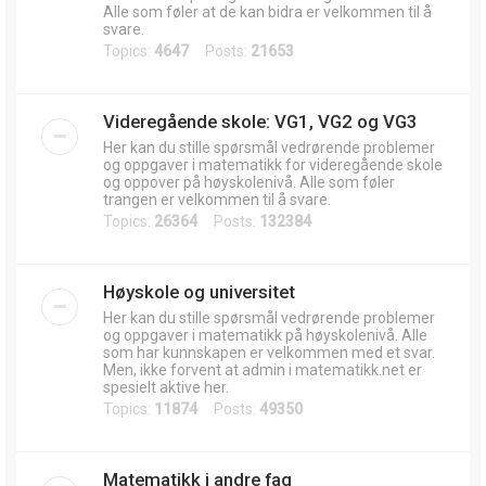
Alle som føler at de kan bidra er velkommen til å
svare.
Topics:
4647
Posts:
21653
Videregående skole: VG1, VG2 og VG3
Her kan du stille spørsmål vedrørende problemer
og oppgaver i matematikk for videregående skole
og oppover på høyskolenivå. Alle som føler
trangen er velkommen til å svare.
Topics:
26364
Posts:
132384
Høyskole og universitet
Her kan du stille spørsmål vedrørende problemer
og oppgaver i matematikk på høyskolenivå. Alle
som har kunnskapen er velkommen med et svar.
Men, ikke forvent at admin i matematikk.net er
spesielt aktive her.
Topics:
11874
Posts:
49350
Matematikk i andre fag