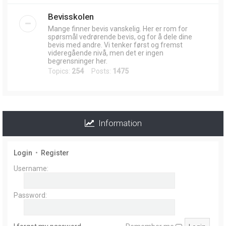
Bevisskolen
Mange finner bevis vanskelig. Her er rom for
spørsmål vedrørende bevis, og for å dele dine
bevis med andre. Vi tenker først og fremst
videregående nivå, men det er ingen
begrensninger her.
Topics:
254
Posts:
1475
Information
Login
•
Register
Username:
Password: