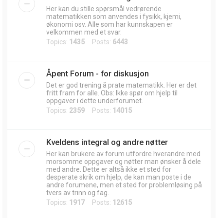
Her kan du stille spørsmål vedrørende
matematikken som anvendes i fysikk, kjemi,
økonomi osv. Alle som har kunnskapen er
velkommen med et svar.
Topics:
1435
Posts:
6443
Åpent Forum - for diskusjon
Det er god trening å prate matematikk. Her er det
fritt fram for alle. Obs: Ikke spør om hjelp til
oppgaver i dette underforumet.
Topics:
2359
Posts:
14015
Kveldens integral og andre nøtter
Her kan brukere av forum utfordre hverandre med
morsomme oppgaver og nøtter man ønsker å dele
med andre. Dette er altså ikke et sted for
desperate skrik om hjelp, de kan man poste i de
andre forumene, men et sted for problemløsing på
tvers av trinn og fag.
Topics:
1917
Posts:
12615