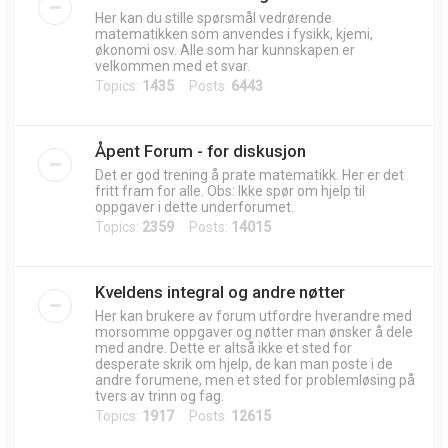
Her kan du stille spørsmål vedrørende
matematikken som anvendes i fysikk, kjemi,
økonomi osv. Alle som har kunnskapen er
velkommen med et svar.
Topics:
1435
Posts:
6443
Åpent Forum - for diskusjon
Det er god trening å prate matematikk. Her er det
fritt fram for alle. Obs: Ikke spør om hjelp til
oppgaver i dette underforumet.
Topics:
2359
Posts:
14015
Kveldens integral og andre nøtter
Her kan brukere av forum utfordre hverandre med
morsomme oppgaver og nøtter man ønsker å dele
med andre. Dette er altså ikke et sted for
desperate skrik om hjelp, de kan man poste i de
andre forumene, men et sted for problemløsing på
tvers av trinn og fag.
Topics:
1917
Posts:
12615