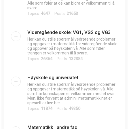
Alle som føler at de kan bidra er velkommen til å
svare.
Topics:
4647
Posts:
21653
Videregående skole: VG1, VG2 og VG3
Her kan du stille spørsmål vedrørende problemer
og oppgaver i matematikk for videregående skole
og oppover på høyskolenivå. Alle som føler
trangen er velkommen til å svare.
Topics:
26364
Posts:
132384
Høyskole og universitet
Her kan du stille spørsmål vedrørende problemer
og oppgaver i matematikk på høyskolenivå. Alle
som har kunnskapen er velkommen med et svar.
Men, ikke forvent at admin i matematikk.net er
spesielt aktive her.
Topics:
11874
Posts:
49350
Matematikk i andre fag