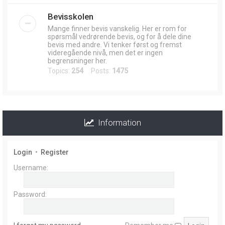
Bevisskolen
Mange finner bevis vanskelig. Her er rom for
spørsmål vedrørende bevis, og for å dele dine
bevis med andre. Vi tenker først og fremst
videregående nivå, men det er ingen
begrensninger her.
Topics:
254
Posts:
1475
Information
Login
•
Register
Username:
Password: