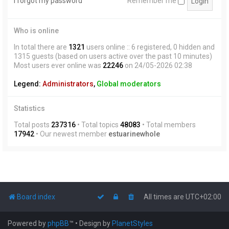
I forgot my password
Remember me
Who is online
In total there are
1321
users online :: 6 registered, 0 hidden and
1315 guests (based on users active over the past 10 minutes)
Most users ever online was
22246
on 24/05-2026 02:38
Legend:
Administrators
,
Global moderators
Statistics
Total posts
237316
• Total topics
48083
• Total members
17942
• Our newest member
estuarinewhole
Board index
All times are
UTC+02:00
Powered by
phpBB
™
• Design by
PlanetStyles