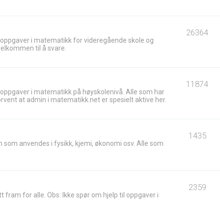
26364
 oppgaver i matematikk for videregående skole og
velkommen til å svare.
11874
 oppgaver i matematikk på høyskolenivå. Alle som har
ent at admin i matematikk.net er spesielt aktive her.
1435
 som anvendes i fysikk, kjemi, økonomi osv. Alle som
2359
t fram for alle. Obs: Ikke spør om hjelp til oppgaver i