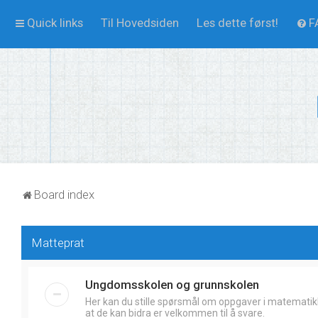
Quick links
Til Hovedsiden
Les dette først!
F
Board index
Matteprat
Ungdomsskolen og grunnskolen
Her kan du stille spørsmål om oppgaver i matematik
at de kan bidra er velkommen til å svare.