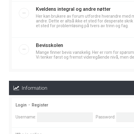
Kveldens integral og andre nøtter
Her kan brukere av forum utfordre hverandre med
andre. Dette er altså ikke et sted for desperate skr
et sted for problemløsing på tvers av trinn og fag.
Bevisskolen
Mange finner bevis vanskelig. Her er rom for spørsm
Vi tenker først og fremst videregående nivå, men de
Information
Login
•
Register
Username:
Password: