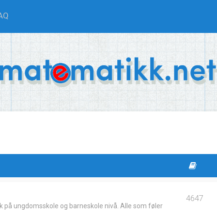
AQ
4647
k på ungdomsskole og barneskole nivå. Alle som føler