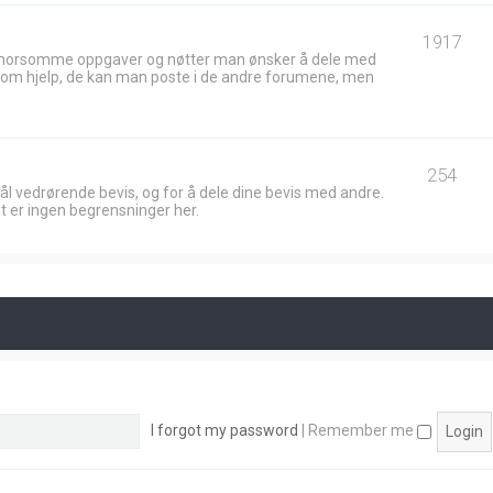
1917
 morsomme oppgaver og nøtter man ønsker å dele med
ik om hjelp, de kan man poste i de andre forumene, men
254
ål vedrørende bevis, og for å dele dine bevis med andre.
t er ingen begrensninger her.
I forgot my password
|
Remember me