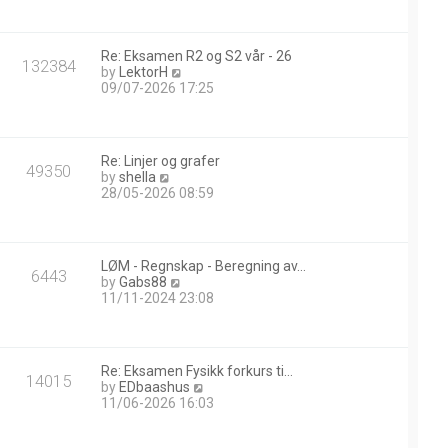
w
t
h
Re: Eksamen R2 og S2 vår - 26
e
132384
V
by
LektorH
l
i
09/07-2026 17:25
a
e
t
w
e
t
s
h
t
Re: Linjer og grafer
e
49350
p
V
by
shella
l
o
i
28/05-2026 08:59
a
s
e
t
t
w
e
t
s
h
t
LØM - Regnskap - Beregning av…
e
6443
p
V
by
Gabs88
l
o
i
11/11-2024 23:08
a
s
e
t
t
w
e
t
s
h
t
Re: Eksamen Fysikk forkurs ti…
e
14015
p
V
by
EDbaashus
l
o
i
11/06-2026 16:03
a
s
e
t
t
w
e