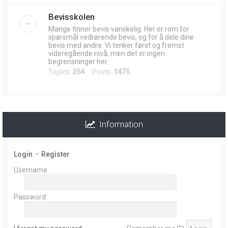
Bevisskolen
Mange finner bevis vanskelig. Her er rom for
spørsmål vedrørende bevis, og for å dele dine
bevis med andre. Vi tenker først og fremst
videregående nivå, men det er ingen
begrensninger her.
Topics:
254
Posts:
1475
Information
Login
•
Register
Username:
Password: