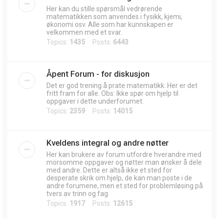
Her kan du stille spørsmål vedrørende
matematikken som anvendes i fysikk, kjemi,
økonomi osv. Alle som har kunnskapen er
velkommen med et svar.
Topics:
1435
Posts:
6443
Åpent Forum - for diskusjon
Det er god trening å prate matematikk. Her er det
fritt fram for alle. Obs: Ikke spør om hjelp til
oppgaver i dette underforumet.
Topics:
2359
Posts:
14015
Kveldens integral og andre nøtter
Her kan brukere av forum utfordre hverandre med
morsomme oppgaver og nøtter man ønsker å dele
med andre. Dette er altså ikke et sted for
desperate skrik om hjelp, de kan man poste i de
andre forumene, men et sted for problemløsing på
tvers av trinn og fag.
Topics:
1917
Posts:
12615