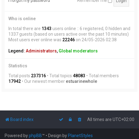
I forgot my password
Remember me
Who is online
In total there are
1343
users online :: 6 registered, 0 hidden and
1337 guests (based on users active over the past 10 minutes)
Most users ever online was
22246
on 24/05-2026 02:38
Legend:
Administrators
,
Global moderators
Statistics
Total posts
237316
• Total topics
48083
• Total members
17942
• Our newest member
estuarinewhole
Board index
All times are
UTC+02:00
Powered by
phpBB
™
• Design by
PlanetStyles