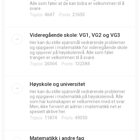
Alle som føler at de kan bidra er velkommen til å
svare.
Topics:
4647
Posts:
21653
Videregående skole: VG1, VG2 og VG3
Her kan du stille spørsmål vedrørende problemer
og oppgaver i matematikk for videregående skole
og oppover på høyskolenivå. Alle som føler
trangen er velkommen til å svare.
Topics:
26364
Posts:
132384
Høyskole og universitet
Her kan du stille spørsmål vedrørende problemer
og oppgaver i matematikk på høyskolenivå. Alle
som har kunnskapen er velkommen med et svar.
Men, ikke forvent at admin i matematikk.net er
spesielt aktive her.
Topics:
11874
Posts:
49350
Matematikk i andre fag