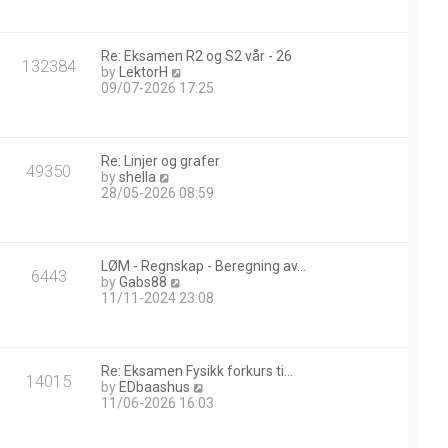
w
t
h
Re: Eksamen R2 og S2 vår - 26
e
132384
V
by
LektorH
l
i
09/07-2026 17:25
a
e
t
w
e
t
s
h
t
Re: Linjer og grafer
e
49350
p
V
by
shella
l
o
i
28/05-2026 08:59
a
s
e
t
t
w
e
t
s
h
t
LØM - Regnskap - Beregning av…
e
6443
p
V
by
Gabs88
l
o
i
11/11-2024 23:08
a
s
e
t
t
w
e
t
s
h
t
Re: Eksamen Fysikk forkurs ti…
e
14015
p
V
by
EDbaashus
l
o
i
11/06-2026 16:03
a
s
e
t
t
w
e