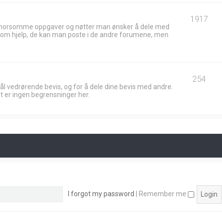
1917
 morsomme oppgaver og nøtter man ønsker å dele med
ik om hjelp, de kan man poste i de andre forumene, men
254
ål vedrørende bevis, og for å dele dine bevis med andre.
t er ingen begrensninger her.
I forgot my password
|
Remember me