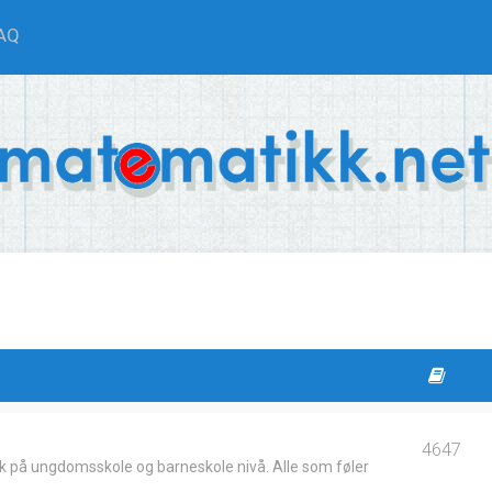
AQ
4647
k på ungdomsskole og barneskole nivå. Alle som føler