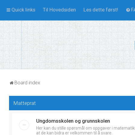
Quick links
Til Hovedsiden
Les dette først!
F
Board index
Matteprat
Ungdomsskolen og grunnskolen
Her kan du stille spørsmål om oppgaver i matematik
at de kan bidra er velkommen til å svare.