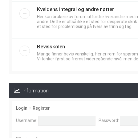
Kveldens integral og andre nøtter
Her kan brukere av forum utfordre hverandre med
andre. Dette er altså ikke et sted for desperate skr
et sted for problemløsing på tvers av trinn og fag.
Bevisskolen
Mange finner bevis vanskelig. Her er rom for spørsm
Vi tenker først og fremst videregående nivå, men de
Information
Login
•
Register
Username:
Password: