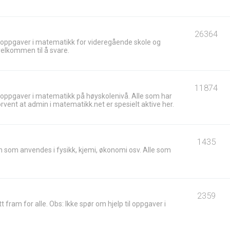
26364
 oppgaver i matematikk for videregående skole og
velkommen til å svare.
11874
 oppgaver i matematikk på høyskolenivå. Alle som har
ent at admin i matematikk.net er spesielt aktive her.
1435
 som anvendes i fysikk, kjemi, økonomi osv. Alle som
2359
t fram for alle. Obs: Ikke spør om hjelp til oppgaver i