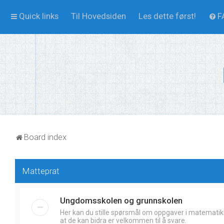
Quick links
Til Hovedsiden
Les dette først!
F
Board index
Matteprat
Ungdomsskolen og grunnskolen
Her kan du stille spørsmål om oppgaver i matematik
at de kan bidra er velkommen til å svare.