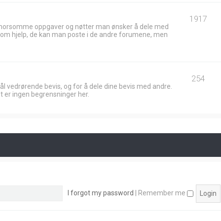
1917
 morsomme oppgaver og nøtter man ønsker å dele med
ik om hjelp, de kan man poste i de andre forumene, men
254
ål vedrørende bevis, og for å dele dine bevis med andre.
t er ingen begrensninger her.
I forgot my password
|
Remember me