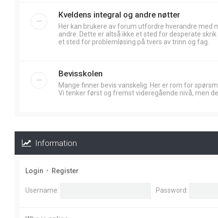
Kveldens integral og andre nøtter
Her kan brukere av forum utfordre hverandre med
andre. Dette er altså ikke et sted for desperate skr
et sted for problemløsing på tvers av trinn og fag.
Bevisskolen
Mange finner bevis vanskelig. Her er rom for spørsm
Vi tenker først og fremst videregående nivå, men de
Information
Login
•
Register
Username:
Password: