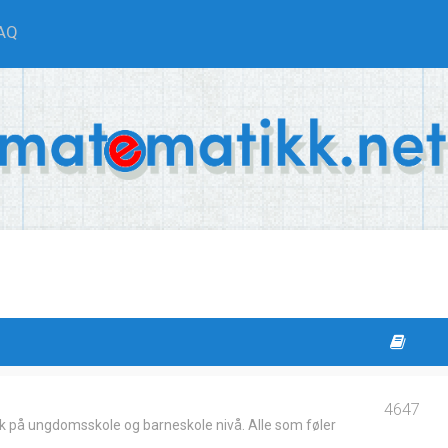
AQ
4647
k på ungdomsskole og barneskole nivå. Alle som føler