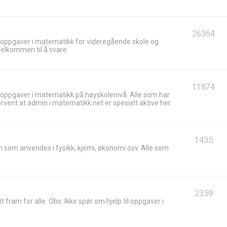
26364
 oppgaver i matematikk for videregående skole og
velkommen til å svare.
11874
 oppgaver i matematikk på høyskolenivå. Alle som har
ent at admin i matematikk.net er spesielt aktive her.
1435
 som anvendes i fysikk, kjemi, økonomi osv. Alle som
2359
t fram for alle. Obs: Ikke spør om hjelp til oppgaver i