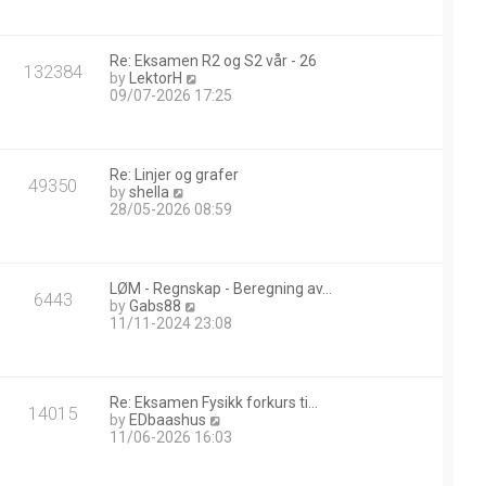
w
t
h
Re: Eksamen R2 og S2 vår - 26
e
132384
V
by
LektorH
l
i
09/07-2026 17:25
a
e
t
w
e
t
s
h
t
Re: Linjer og grafer
e
49350
p
V
by
shella
l
o
i
28/05-2026 08:59
a
s
e
t
t
w
e
t
s
h
t
LØM - Regnskap - Beregning av…
e
6443
p
V
by
Gabs88
l
o
i
11/11-2024 23:08
a
s
e
t
t
w
e
t
s
h
t
Re: Eksamen Fysikk forkurs ti…
e
14015
p
V
by
EDbaashus
l
o
i
11/06-2026 16:03
a
s
e
t
t
w
e