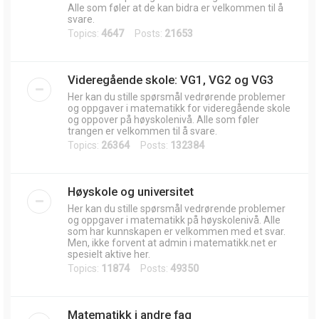
Alle som føler at de kan bidra er velkommen til å
svare.
Topics:
4647
Posts:
21653
Videregående skole: VG1, VG2 og VG3
Her kan du stille spørsmål vedrørende problemer
og oppgaver i matematikk for videregående skole
og oppover på høyskolenivå. Alle som føler
trangen er velkommen til å svare.
Topics:
26364
Posts:
132384
Høyskole og universitet
Her kan du stille spørsmål vedrørende problemer
og oppgaver i matematikk på høyskolenivå. Alle
som har kunnskapen er velkommen med et svar.
Men, ikke forvent at admin i matematikk.net er
spesielt aktive her.
Topics:
11874
Posts:
49350
Matematikk i andre fag