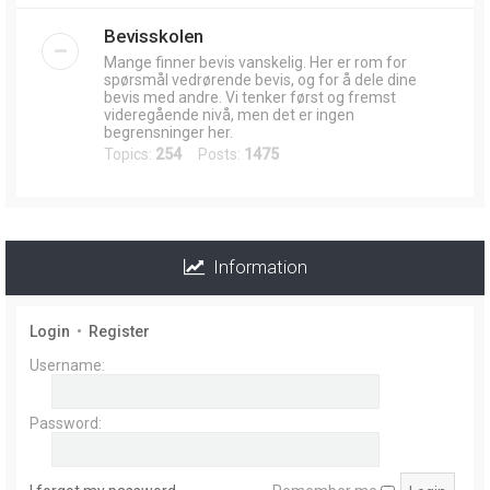
Bevisskolen
Mange finner bevis vanskelig. Her er rom for
spørsmål vedrørende bevis, og for å dele dine
bevis med andre. Vi tenker først og fremst
videregående nivå, men det er ingen
begrensninger her.
Topics:
254
Posts:
1475
Information
Login
•
Register
Username:
Password: