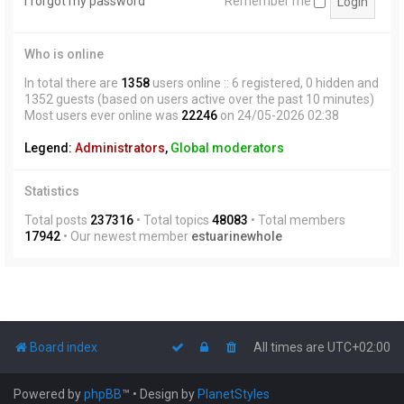
I forgot my password
Remember me
Who is online
In total there are
1358
users online :: 6 registered, 0 hidden and
1352 guests (based on users active over the past 10 minutes)
Most users ever online was
22246
on 24/05-2026 02:38
Legend:
Administrators
,
Global moderators
Statistics
Total posts
237316
• Total topics
48083
• Total members
17942
• Our newest member
estuarinewhole
Board index
All times are
UTC+02:00
Powered by
phpBB
™
• Design by
PlanetStyles