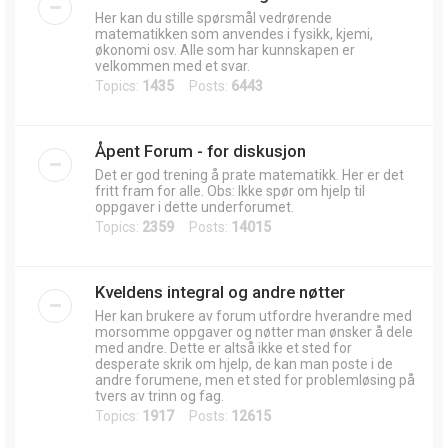
Her kan du stille spørsmål vedrørende
matematikken som anvendes i fysikk, kjemi,
økonomi osv. Alle som har kunnskapen er
velkommen med et svar.
Topics:
1435
Posts:
6443
Åpent Forum - for diskusjon
Det er god trening å prate matematikk. Her er det
fritt fram for alle. Obs: Ikke spør om hjelp til
oppgaver i dette underforumet.
Topics:
2359
Posts:
14015
Kveldens integral og andre nøtter
Her kan brukere av forum utfordre hverandre med
morsomme oppgaver og nøtter man ønsker å dele
med andre. Dette er altså ikke et sted for
desperate skrik om hjelp, de kan man poste i de
andre forumene, men et sted for problemløsing på
tvers av trinn og fag.
Topics:
1917
Posts:
12615