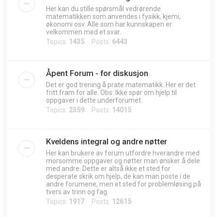
Her kan du stille spørsmål vedrørende
matematikken som anvendes i fysikk, kjemi,
økonomi osv. Alle som har kunnskapen er
velkommen med et svar.
Topics:
1435
Posts:
6443
Åpent Forum - for diskusjon
Det er god trening å prate matematikk. Her er det
fritt fram for alle. Obs: Ikke spør om hjelp til
oppgaver i dette underforumet.
Topics:
2359
Posts:
14015
Kveldens integral og andre nøtter
Her kan brukere av forum utfordre hverandre med
morsomme oppgaver og nøtter man ønsker å dele
med andre. Dette er altså ikke et sted for
desperate skrik om hjelp, de kan man poste i de
andre forumene, men et sted for problemløsing på
tvers av trinn og fag.
Topics:
1917
Posts:
12615