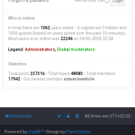
I forgot my password
Remember me
Who is online
In total there are
1062
users online :: 6 registered, 0 hidden and
1056 guests (based on users active over the past 10 minutes)
Most users ever online was
22246
on 24/05-2026 02:38
Legend:
Administrators
,
Global moderators
Statistics
Total posts
237316
• Total topics
48083
• Total members
17942
• Our newest member
estuarinewhole
Board index
All times are
UTC+02:00
Powered by
phpBB
™
• Design by
PlanetStyles