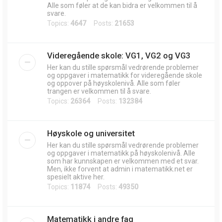
Alle som føler at de kan bidra er velkommen til å
svare.
Topics:
4647
Posts:
21653
Videregående skole: VG1, VG2 og VG3
Her kan du stille spørsmål vedrørende problemer
og oppgaver i matematikk for videregående skole
og oppover på høyskolenivå. Alle som føler
trangen er velkommen til å svare.
Topics:
26364
Posts:
132384
Høyskole og universitet
Her kan du stille spørsmål vedrørende problemer
og oppgaver i matematikk på høyskolenivå. Alle
som har kunnskapen er velkommen med et svar.
Men, ikke forvent at admin i matematikk.net er
spesielt aktive her.
Topics:
11874
Posts:
49350
Matematikk i andre fag