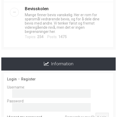
Bevisskolen
Mange finner bevis vanskelig. Her er rom for
spørsmål vedrørende bevis, og for å dele dine
bevis med andre. Vi tenker først og fremst
videregående nivå, men det er ingen
begrensninger her.
Topics:
254
Posts:
1475
Information
Login
•
Register
Username:
Password: