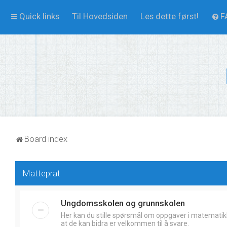
Quick links
Til Hovedsiden
Les dette først!
F
Board index
Matteprat
Ungdomsskolen og grunnskolen
Her kan du stille spørsmål om oppgaver i matematik
at de kan bidra er velkommen til å svare.