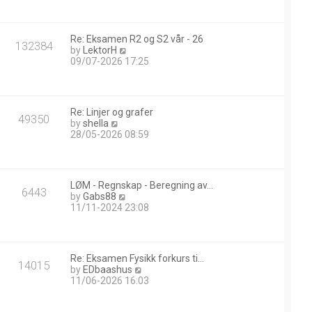
w
t
h
Re: Eksamen R2 og S2 vår - 26
e
132384
V
by
LektorH
l
i
09/07-2026 17:25
a
e
t
w
e
t
s
h
t
Re: Linjer og grafer
e
49350
p
V
by
shella
l
o
i
28/05-2026 08:59
a
s
e
t
t
w
e
t
s
h
t
LØM - Regnskap - Beregning av…
e
6443
p
V
by
Gabs88
l
o
i
11/11-2024 23:08
a
s
e
t
t
w
e
t
s
h
t
Re: Eksamen Fysikk forkurs ti…
e
14015
p
V
by
EDbaashus
l
o
i
11/06-2026 16:03
a
s
e
t
t
w
e