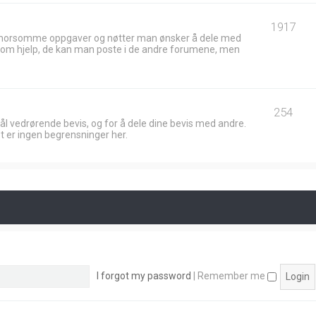
1917
 morsomme oppgaver og nøtter man ønsker å dele med
ik om hjelp, de kan man poste i de andre forumene, men
254
ål vedrørende bevis, og for å dele dine bevis med andre.
t er ingen begrensninger her.
I forgot my password
|
Remember me