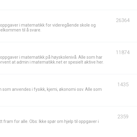
26364
 oppgaver i matematikk for videregående skole og
velkommen til å svare.
11874
 oppgaver i matematikk på høyskolenivå. Alle som har
ent at admin i matematikk.net er spesielt aktive her.
1435
 som anvendes i fysikk, kjemi, økonomi osv. Alle som
2359
t fram for alle. Obs: Ikke spør om hjelp til oppgaver i