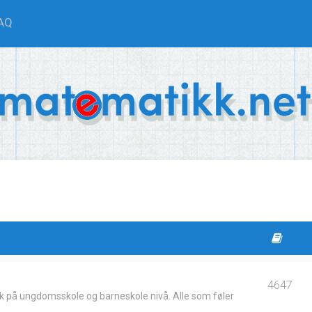
AQ
4647
k på ungdomsskole og barneskole nivå. Alle som føler