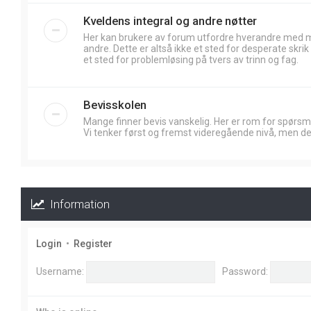
Kveldens integral og andre nøtter
Her kan brukere av forum utfordre hverandre med
andre. Dette er altså ikke et sted for desperate skr
et sted for problemløsing på tvers av trinn og fag.
Bevisskolen
Mange finner bevis vanskelig. Her er rom for spørsm
Vi tenker først og fremst videregående nivå, men de
Information
Login
•
Register
Username:
Password: