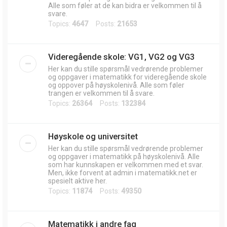
Alle som føler at de kan bidra er velkommen til å
svare.
Topics:
4647
Posts:
21653
Videregående skole: VG1, VG2 og VG3
Her kan du stille spørsmål vedrørende problemer
og oppgaver i matematikk for videregående skole
og oppover på høyskolenivå. Alle som føler
trangen er velkommen til å svare.
Topics:
26364
Posts:
132384
Høyskole og universitet
Her kan du stille spørsmål vedrørende problemer
og oppgaver i matematikk på høyskolenivå. Alle
som har kunnskapen er velkommen med et svar.
Men, ikke forvent at admin i matematikk.net er
spesielt aktive her.
Topics:
11874
Posts:
49350
Matematikk i andre fag