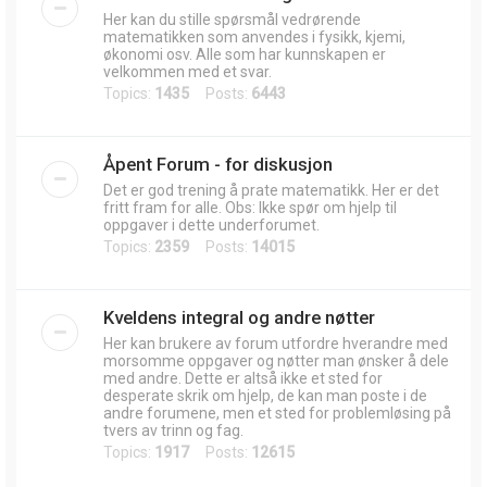
Her kan du stille spørsmål vedrørende
matematikken som anvendes i fysikk, kjemi,
økonomi osv. Alle som har kunnskapen er
velkommen med et svar.
Topics:
1435
Posts:
6443
Åpent Forum - for diskusjon
Det er god trening å prate matematikk. Her er det
fritt fram for alle. Obs: Ikke spør om hjelp til
oppgaver i dette underforumet.
Topics:
2359
Posts:
14015
Kveldens integral og andre nøtter
Her kan brukere av forum utfordre hverandre med
morsomme oppgaver og nøtter man ønsker å dele
med andre. Dette er altså ikke et sted for
desperate skrik om hjelp, de kan man poste i de
andre forumene, men et sted for problemløsing på
tvers av trinn og fag.
Topics:
1917
Posts:
12615