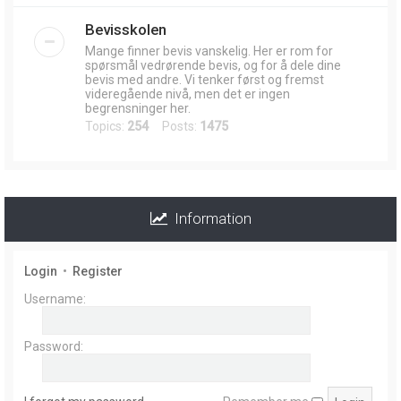
Bevisskolen
Mange finner bevis vanskelig. Her er rom for
spørsmål vedrørende bevis, og for å dele dine
bevis med andre. Vi tenker først og fremst
videregående nivå, men det er ingen
begrensninger her.
Topics:
254
Posts:
1475
Information
Login
•
Register
Username:
Password: