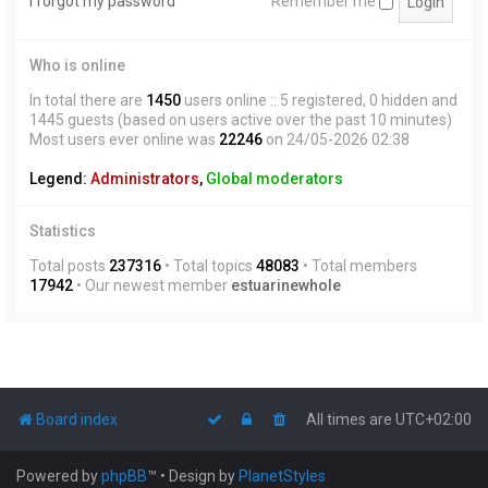
I forgot my password
Remember me
Who is online
In total there are
1450
users online :: 5 registered, 0 hidden and
1445 guests (based on users active over the past 10 minutes)
Most users ever online was
22246
on 24/05-2026 02:38
Legend:
Administrators
,
Global moderators
Statistics
Total posts
237316
• Total topics
48083
• Total members
17942
• Our newest member
estuarinewhole
Board index
All times are
UTC+02:00
Powered by
phpBB
™
• Design by
PlanetStyles