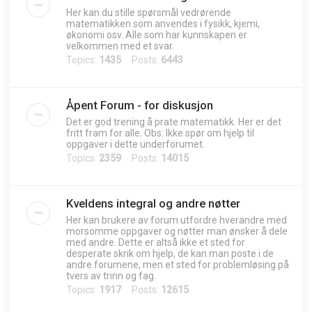
Her kan du stille spørsmål vedrørende
matematikken som anvendes i fysikk, kjemi,
økonomi osv. Alle som har kunnskapen er
velkommen med et svar.
Topics:
1435
Posts:
6443
Åpent Forum - for diskusjon
Det er god trening å prate matematikk. Her er det
fritt fram for alle. Obs: Ikke spør om hjelp til
oppgaver i dette underforumet.
Topics:
2359
Posts:
14015
Kveldens integral og andre nøtter
Her kan brukere av forum utfordre hverandre med
morsomme oppgaver og nøtter man ønsker å dele
med andre. Dette er altså ikke et sted for
desperate skrik om hjelp, de kan man poste i de
andre forumene, men et sted for problemløsing på
tvers av trinn og fag.
Topics:
1917
Posts:
12615