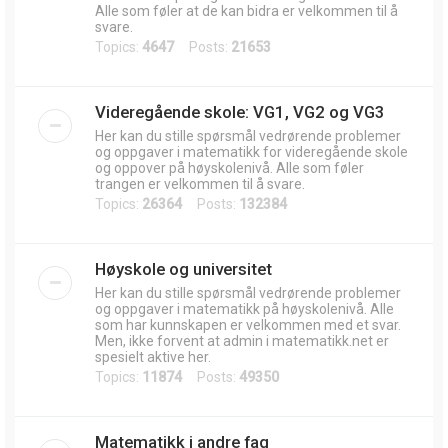
Alle som føler at de kan bidra er velkommen til å
svare.
Topics:
4647
Posts:
21653
Videregående skole: VG1, VG2 og VG3
Her kan du stille spørsmål vedrørende problemer
og oppgaver i matematikk for videregående skole
og oppover på høyskolenivå. Alle som føler
trangen er velkommen til å svare.
Topics:
26364
Posts:
132384
Høyskole og universitet
Her kan du stille spørsmål vedrørende problemer
og oppgaver i matematikk på høyskolenivå. Alle
som har kunnskapen er velkommen med et svar.
Men, ikke forvent at admin i matematikk.net er
spesielt aktive her.
Topics:
11874
Posts:
49350
Matematikk i andre fag