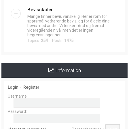
Bevisskolen
Mange finner bevis vanskelig. Her er rom for
spørsmål vedrørende bevis, og for å dele dine
bevis med andre. Vi tenker først og fremst
videregående nivå, men det er ingen
begrensninger her.
Topics:
254
Posts:
1475
Information
Login
•
Register
Username:
Password: