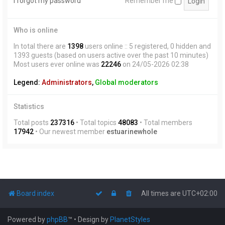
I forgot my password
Remember me
Who is online
In total there are
1398
users online :: 5 registered, 0 hidden and
1393 guests (based on users active over the past 10 minutes)
Most users ever online was
22246
on 24/05-2026 02:38
Legend:
Administrators
,
Global moderators
Statistics
Total posts
237316
• Total topics
48083
• Total members
17942
• Our newest member
estuarinewhole
Board index
All times are
UTC+02:00
Powered by
phpBB
™
• Design by
PlanetStyles