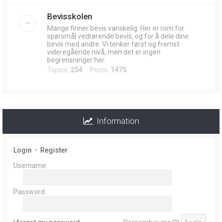
Bevisskolen
Mange finner bevis vanskelig. Her er rom for
spørsmål vedrørende bevis, og for å dele dine
bevis med andre. Vi tenker først og fremst
videregående nivå, men det er ingen
begrensninger her.
Topics:
254
Posts:
1475
Information
Login
•
Register
Username:
Password: