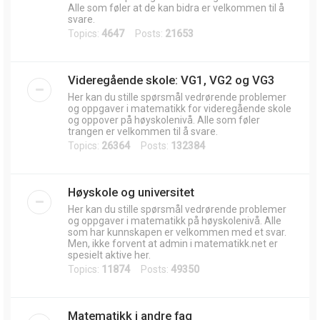
Alle som føler at de kan bidra er velkommen til å
svare.
Topics:
4647
Posts:
21653
Videregående skole: VG1, VG2 og VG3
Her kan du stille spørsmål vedrørende problemer
og oppgaver i matematikk for videregående skole
og oppover på høyskolenivå. Alle som føler
trangen er velkommen til å svare.
Topics:
26364
Posts:
132384
Høyskole og universitet
Her kan du stille spørsmål vedrørende problemer
og oppgaver i matematikk på høyskolenivå. Alle
som har kunnskapen er velkommen med et svar.
Men, ikke forvent at admin i matematikk.net er
spesielt aktive her.
Topics:
11874
Posts:
49350
Matematikk i andre fag