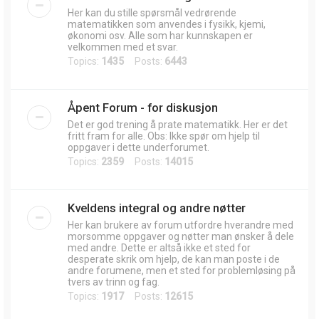
Her kan du stille spørsmål vedrørende
matematikken som anvendes i fysikk, kjemi,
økonomi osv. Alle som har kunnskapen er
velkommen med et svar.
Topics:
1435
Posts:
6443
Åpent Forum - for diskusjon
Det er god trening å prate matematikk. Her er det
fritt fram for alle. Obs: Ikke spør om hjelp til
oppgaver i dette underforumet.
Topics:
2359
Posts:
14015
Kveldens integral og andre nøtter
Her kan brukere av forum utfordre hverandre med
morsomme oppgaver og nøtter man ønsker å dele
med andre. Dette er altså ikke et sted for
desperate skrik om hjelp, de kan man poste i de
andre forumene, men et sted for problemløsing på
tvers av trinn og fag.
Topics:
1917
Posts:
12615