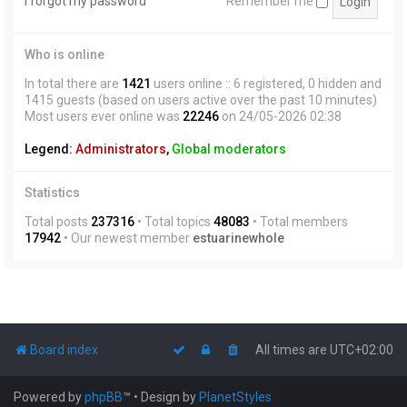
I forgot my password
Remember me
Who is online
In total there are
1421
users online :: 6 registered, 0 hidden and
1415 guests (based on users active over the past 10 minutes)
Most users ever online was
22246
on 24/05-2026 02:38
Legend:
Administrators
,
Global moderators
Statistics
Total posts
237316
• Total topics
48083
• Total members
17942
• Our newest member
estuarinewhole
Board index
All times are
UTC+02:00
Powered by
phpBB
™
• Design by
PlanetStyles