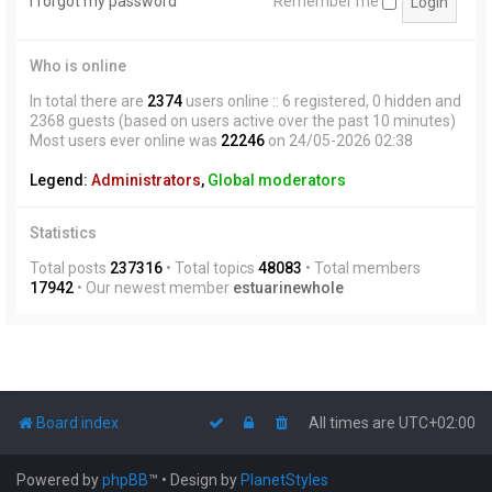
I forgot my password
Remember me
Who is online
In total there are
2374
users online :: 6 registered, 0 hidden and
2368 guests (based on users active over the past 10 minutes)
Most users ever online was
22246
on 24/05-2026 02:38
Legend:
Administrators
,
Global moderators
Statistics
Total posts
237316
• Total topics
48083
• Total members
17942
• Our newest member
estuarinewhole
Board index
All times are
UTC+02:00
Powered by
phpBB
™
• Design by
PlanetStyles