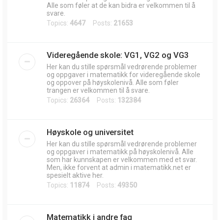
Alle som føler at de kan bidra er velkommen til å
svare.
Topics:
4647
Posts:
21653
Videregående skole: VG1, VG2 og VG3
Her kan du stille spørsmål vedrørende problemer
og oppgaver i matematikk for videregående skole
og oppover på høyskolenivå. Alle som føler
trangen er velkommen til å svare.
Topics:
26364
Posts:
132384
Høyskole og universitet
Her kan du stille spørsmål vedrørende problemer
og oppgaver i matematikk på høyskolenivå. Alle
som har kunnskapen er velkommen med et svar.
Men, ikke forvent at admin i matematikk.net er
spesielt aktive her.
Topics:
11874
Posts:
49350
Matematikk i andre fag