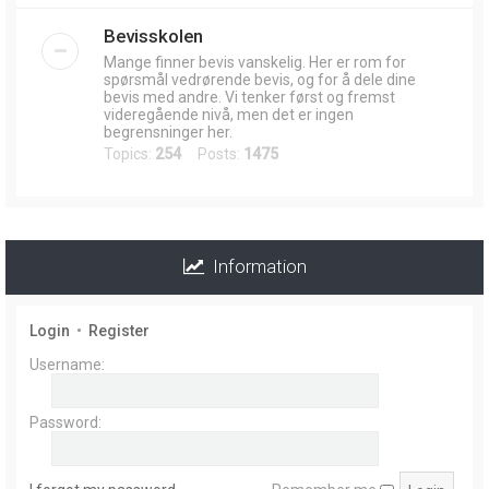
Bevisskolen
Mange finner bevis vanskelig. Her er rom for
spørsmål vedrørende bevis, og for å dele dine
bevis med andre. Vi tenker først og fremst
videregående nivå, men det er ingen
begrensninger her.
Topics:
254
Posts:
1475
Information
Login
•
Register
Username:
Password: