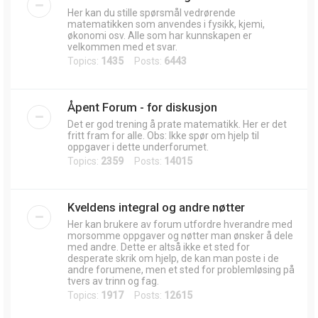
Her kan du stille spørsmål vedrørende
matematikken som anvendes i fysikk, kjemi,
økonomi osv. Alle som har kunnskapen er
velkommen med et svar.
Topics:
1435
Posts:
6443
Åpent Forum - for diskusjon
Det er god trening å prate matematikk. Her er det
fritt fram for alle. Obs: Ikke spør om hjelp til
oppgaver i dette underforumet.
Topics:
2359
Posts:
14015
Kveldens integral og andre nøtter
Her kan brukere av forum utfordre hverandre med
morsomme oppgaver og nøtter man ønsker å dele
med andre. Dette er altså ikke et sted for
desperate skrik om hjelp, de kan man poste i de
andre forumene, men et sted for problemløsing på
tvers av trinn og fag.
Topics:
1917
Posts:
12615