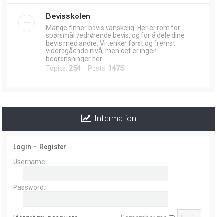
Bevisskolen
Mange finner bevis vanskelig. Her er rom for
spørsmål vedrørende bevis, og for å dele dine
bevis med andre. Vi tenker først og fremst
videregående nivå, men det er ingen
begrensninger her.
Topics:
254
Posts:
1475
Information
Login
•
Register
Username:
Password: