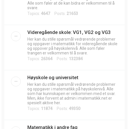
Alle som føler at de kan bidra er velkommen til å
svare.
Topics:
4647
Posts:
21653
Videregående skole: VG1, VG2 og VG3
Her kan du stille spørsmål vedrørende problemer
og oppgaver i matematikk for videregående skole
og oppover på høyskolenivå. Alle som føler
trangen er velkommen til å svare.
Topics:
26364
Posts:
132384
Høyskole og universitet
Her kan du stille spørsmål vedrørende problemer
og oppgaver i matematikk på høyskolenivå. Alle
som har kunnskapen er velkommen med et svar.
Men, ikke forvent at admin i matematikk.net er
spesielt aktive her.
Topics:
11874
Posts:
49350
Matematikk i andre fag