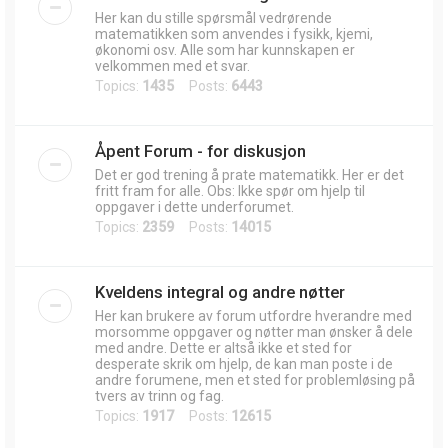
Her kan du stille spørsmål vedrørende
matematikken som anvendes i fysikk, kjemi,
økonomi osv. Alle som har kunnskapen er
velkommen med et svar.
Topics:
1435
Posts:
6443
Åpent Forum - for diskusjon
Det er god trening å prate matematikk. Her er det
fritt fram for alle. Obs: Ikke spør om hjelp til
oppgaver i dette underforumet.
Topics:
2359
Posts:
14015
Kveldens integral og andre nøtter
Her kan brukere av forum utfordre hverandre med
morsomme oppgaver og nøtter man ønsker å dele
med andre. Dette er altså ikke et sted for
desperate skrik om hjelp, de kan man poste i de
andre forumene, men et sted for problemløsing på
tvers av trinn og fag.
Topics:
1917
Posts:
12615