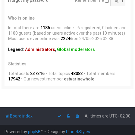
I forgot my password
Remember me
Who is online
In total there are
1186
users online :: 6 registered, 0 hidden and
1180 guests (based on users active over the past 10 minutes)
Most users ever online was
22246
on 24/05-2026 02:38
Legend:
Administrators
,
Global moderators
Statistics
Total posts
237316
• Total topics
48083
• Total members
17942
• Our newest member
estuarinewhole
Board index
All times are
UTC+02:00
Powered by
phpBB
™
• Design by
PlanetStyles