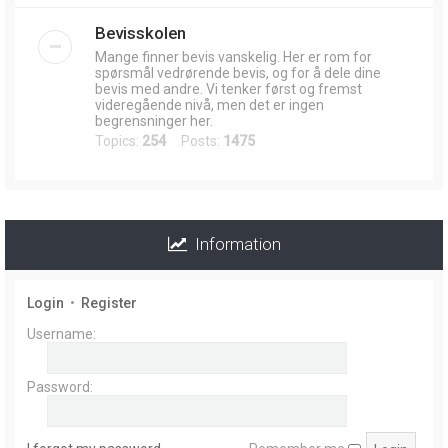
Bevisskolen
Mange finner bevis vanskelig. Her er rom for
spørsmål vedrørende bevis, og for å dele dine
bevis med andre. Vi tenker først og fremst
videregående nivå, men det er ingen
begrensninger her.
Topics:
254
Posts:
1475
Information
Login
•
Register
Username:
Password: