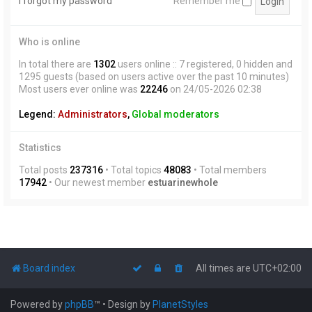
I forgot my password
Remember me
Who is online
In total there are
1302
users online :: 7 registered, 0 hidden and
1295 guests (based on users active over the past 10 minutes)
Most users ever online was
22246
on 24/05-2026 02:38
Legend:
Administrators
,
Global moderators
Statistics
Total posts
237316
• Total topics
48083
• Total members
17942
• Our newest member
estuarinewhole
Board index
All times are
UTC+02:00
Powered by
phpBB
™
• Design by
PlanetStyles