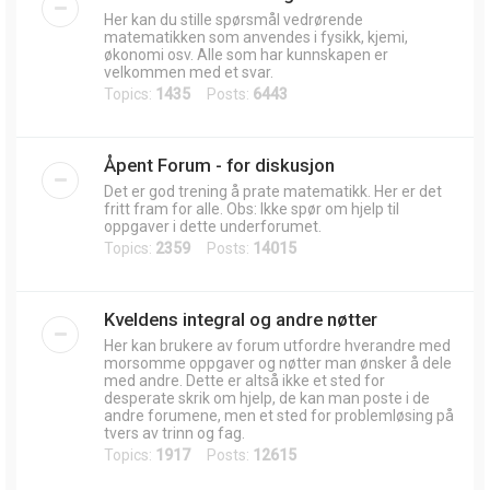
Her kan du stille spørsmål vedrørende
matematikken som anvendes i fysikk, kjemi,
økonomi osv. Alle som har kunnskapen er
velkommen med et svar.
Topics:
1435
Posts:
6443
Åpent Forum - for diskusjon
Det er god trening å prate matematikk. Her er det
fritt fram for alle. Obs: Ikke spør om hjelp til
oppgaver i dette underforumet.
Topics:
2359
Posts:
14015
Kveldens integral og andre nøtter
Her kan brukere av forum utfordre hverandre med
morsomme oppgaver og nøtter man ønsker å dele
med andre. Dette er altså ikke et sted for
desperate skrik om hjelp, de kan man poste i de
andre forumene, men et sted for problemløsing på
tvers av trinn og fag.
Topics:
1917
Posts:
12615