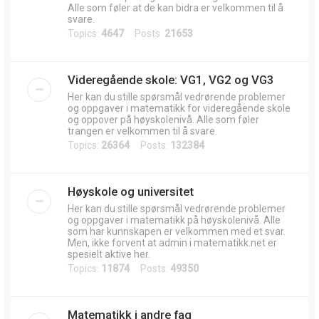
Alle som føler at de kan bidra er velkommen til å
svare.
Topics:
4647
Posts:
21653
Videregående skole: VG1, VG2 og VG3
Her kan du stille spørsmål vedrørende problemer
og oppgaver i matematikk for videregående skole
og oppover på høyskolenivå. Alle som føler
trangen er velkommen til å svare.
Topics:
26364
Posts:
132384
Høyskole og universitet
Her kan du stille spørsmål vedrørende problemer
og oppgaver i matematikk på høyskolenivå. Alle
som har kunnskapen er velkommen med et svar.
Men, ikke forvent at admin i matematikk.net er
spesielt aktive her.
Topics:
11874
Posts:
49350
Matematikk i andre fag