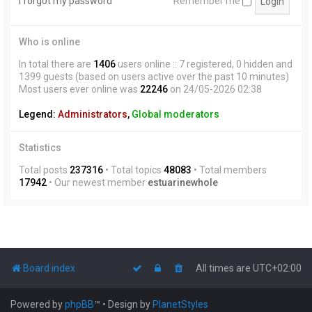
I forgot my password
Remember me
Who is online
In total there are
1406
users online :: 7 registered, 0 hidden and
1399 guests (based on users active over the past 10 minutes)
Most users ever online was
22246
on 24/05-2026 02:38
Legend:
Administrators
,
Global moderators
Statistics
Total posts
237316
• Total topics
48083
• Total members
17942
• Our newest member
estuarinewhole
Board index
All times are
UTC+02:00
Powered by
phpBB
™
• Design by
PlanetStyles