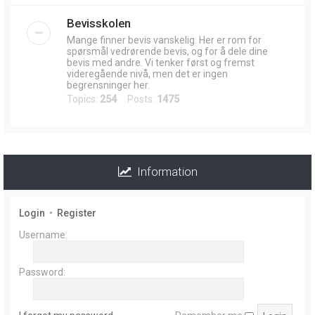
Bevisskolen
Mange finner bevis vanskelig. Her er rom for
spørsmål vedrørende bevis, og for å dele dine
bevis med andre. Vi tenker først og fremst
videregående nivå, men det er ingen
begrensninger her.
Topics:
254
Posts:
1475
Information
Login
•
Register
Username:
Password: