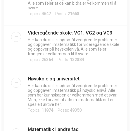
Alle som føler at de kan bidra er velkommen til å
svare.
Topics:
4647
Posts:
21653
Videregående skole: VG1, VG2 og VG3
Her kan du stille spørsmål vedrørende problemer
og oppgaver i matematikk for videregående skole
og oppover på høyskolenivå. Alle som føler
trangen er velkommen til å svare.
Topics:
26364
Posts:
132384
Høyskole og universitet
Her kan du stille spørsmål vedrørende problemer
og oppgaver i matematikk på høyskolenivå. Alle
som har kunnskapen er velkommen med et svar.
Men, ikke forvent at admin i matematikk.net er
spesielt aktive her.
Topics:
11874
Posts:
49350
Matematikk i andre fag