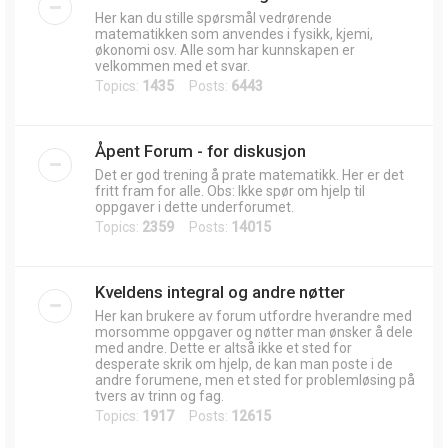
Her kan du stille spørsmål vedrørende
matematikken som anvendes i fysikk, kjemi,
økonomi osv. Alle som har kunnskapen er
velkommen med et svar.
Topics:
1435
Posts:
6443
Åpent Forum - for diskusjon
Det er god trening å prate matematikk. Her er det
fritt fram for alle. Obs: Ikke spør om hjelp til
oppgaver i dette underforumet.
Topics:
2359
Posts:
14015
Kveldens integral og andre nøtter
Her kan brukere av forum utfordre hverandre med
morsomme oppgaver og nøtter man ønsker å dele
med andre. Dette er altså ikke et sted for
desperate skrik om hjelp, de kan man poste i de
andre forumene, men et sted for problemløsing på
tvers av trinn og fag.
Topics:
1917
Posts:
12615