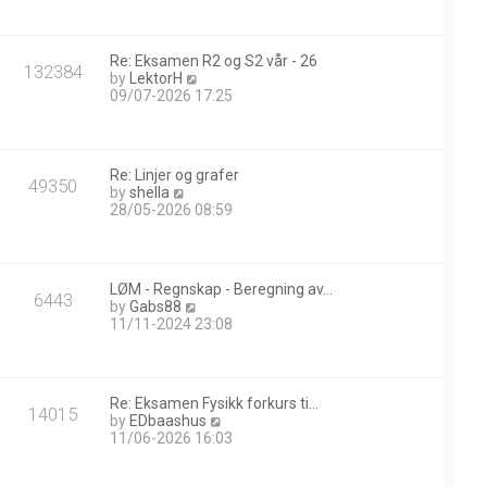
w
t
h
Re: Eksamen R2 og S2 vår - 26
e
132384
V
by
LektorH
l
i
09/07-2026 17:25
a
e
t
w
e
t
s
h
t
Re: Linjer og grafer
e
49350
p
V
by
shella
l
o
i
28/05-2026 08:59
a
s
e
t
t
w
e
t
s
h
t
LØM - Regnskap - Beregning av…
e
6443
p
V
by
Gabs88
l
o
i
11/11-2024 23:08
a
s
e
t
t
w
e
t
s
h
t
Re: Eksamen Fysikk forkurs ti…
e
14015
p
V
by
EDbaashus
l
o
i
11/06-2026 16:03
a
s
e
t
t
w
e