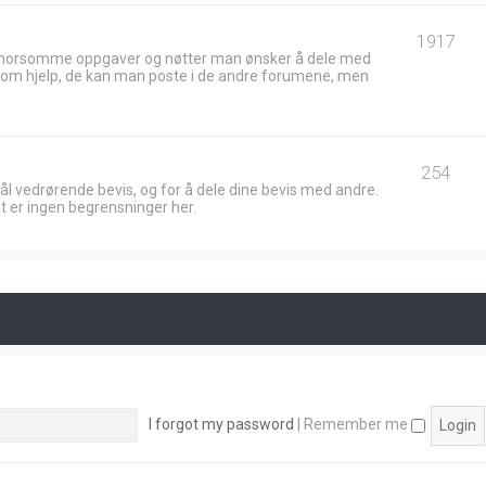
1917
 morsomme oppgaver og nøtter man ønsker å dele med
ik om hjelp, de kan man poste i de andre forumene, men
254
ål vedrørende bevis, og for å dele dine bevis med andre.
t er ingen begrensninger her.
I forgot my password
|
Remember me