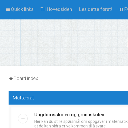
Quick links
Til Hovedsiden
Les dette først!
F
Board index
Matteprat
Ungdomsskolen og grunnskolen
Her kan du stille spørsmål om oppgaver i matematik
at de kan bidra er velkommen til å svare.