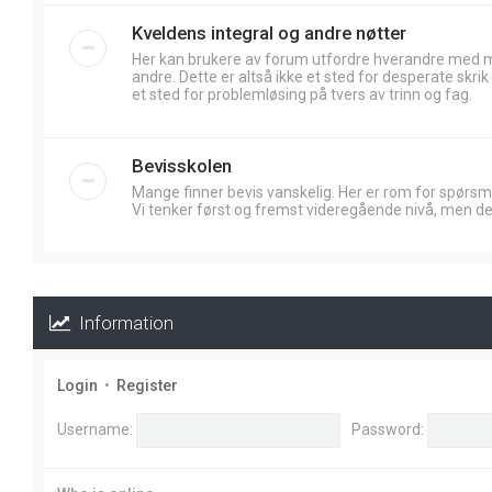
Kveldens integral og andre nøtter
Her kan brukere av forum utfordre hverandre med
andre. Dette er altså ikke et sted for desperate skr
et sted for problemløsing på tvers av trinn og fag.
Bevisskolen
Mange finner bevis vanskelig. Her er rom for spørsm
Vi tenker først og fremst videregående nivå, men de
Information
Login
•
Register
Username:
Password: