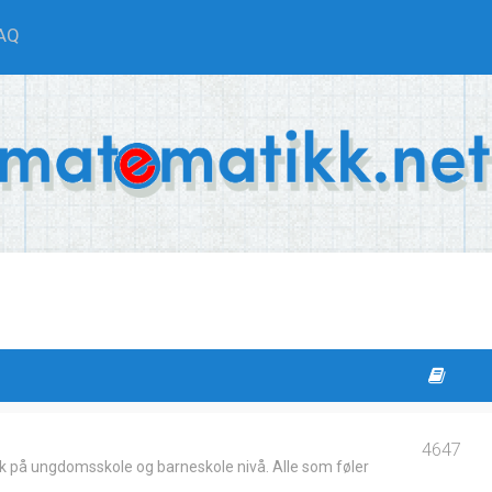
AQ
4647
k på ungdomsskole og barneskole nivå. Alle som føler