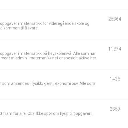
26364
 oppgaver i matematikk for videregående skole og
velkommen til å svare.
11874
 oppgaver i matematikk på høyskolenivå. Alle som har
ent at admin i matematikk.net er spesielt aktive her.
1435
 som anvendes i fysikk, kjemi, økonomi osv. Alle som
2359
t fram for alle. Obs: Ikke spør om hjelp til oppgaver i