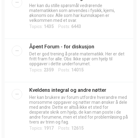
Her kan du stille spørsmål vedrørende
matematikken som anvendes i fysikk, kjemi,
økonomi osv. Alle som har kunnskapen er
velkommen med et svar.
Topics:
1435
Posts:
6443
Åpent Forum - for diskusjon
Det er god trening å prate matematikk. Her er det
fritt fram for alle. Obs: Ikke spør om hjelp til
oppgaver i dette underforumet.
Topics:
2359
Posts:
14015
Kveldens integral og andre nøtter
Her kan brukere av forum utfordre hverandre med
morsomme oppgaver og nøtter man ønsker å dele
med andre. Dette er altså ikke et sted for
desperate skrik om hjelp, de kan man poste i de
andre forumene, men et sted for problemløsing på
tvers av trinn og fag.
Topics:
1917
Posts:
12615