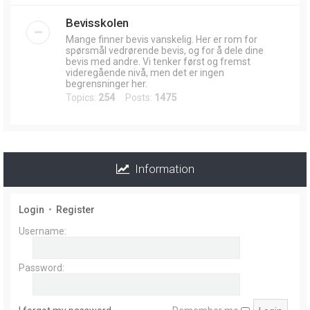
Bevisskolen
Mange finner bevis vanskelig. Her er rom for
spørsmål vedrørende bevis, og for å dele dine
bevis med andre. Vi tenker først og fremst
videregående nivå, men det er ingen
begrensninger her.
Topics:
254
Posts:
1475
Information
Login
•
Register
Username:
Password: