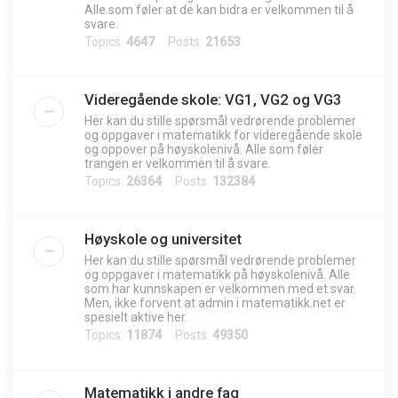
Alle som føler at de kan bidra er velkommen til å
svare.
Topics:
4647
Posts:
21653
Videregående skole: VG1, VG2 og VG3
Her kan du stille spørsmål vedrørende problemer
og oppgaver i matematikk for videregående skole
og oppover på høyskolenivå. Alle som føler
trangen er velkommen til å svare.
Topics:
26364
Posts:
132384
Høyskole og universitet
Her kan du stille spørsmål vedrørende problemer
og oppgaver i matematikk på høyskolenivå. Alle
som har kunnskapen er velkommen med et svar.
Men, ikke forvent at admin i matematikk.net er
spesielt aktive her.
Topics:
11874
Posts:
49350
Matematikk i andre fag