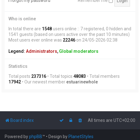
I forgot my password
Remember me
Who is online
In total there are
1548
users online :: 7 registered, 0 hidden and
1541 guests (based on users active over the past 10 minutes)
Most users ever online was
22246
on 24/05-2026 02:38
Legend:
Administrators
,
Global moderators
Statistics
Total posts
237316
• Total topics
48083
• Total members
17942
• Our newest member
estuarinewhole
Board index
All times are
UTC+02:00
Powered by
phpBB
™
• Design by
PlanetStyles