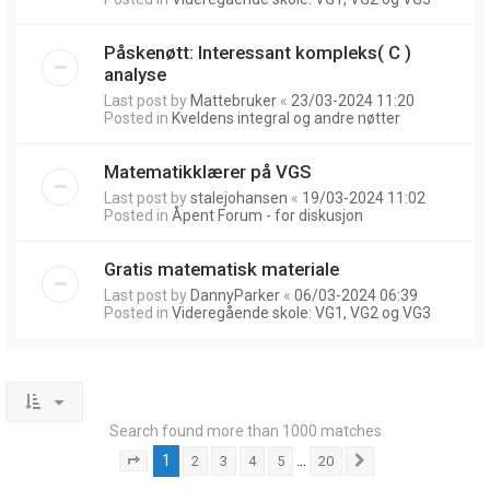
Påskenøtt: Interessant kompleks( C )
analyse
Last post by
Mattebruker
«
23/03-2024 11:20
Posted in
Kveldens integral og andre nøtter
Matematikklærer på VGS
Last post by
stalejohansen
«
19/03-2024 11:02
Posted in
Åpent Forum - for diskusjon
Gratis matematisk materiale
Last post by
DannyParker
«
06/03-2024 06:39
Posted in
Videregående skole: VG1, VG2 og VG3
Search found more than 1000 matches
1
…
2
3
4
5
20
Page
1
of
20
Next