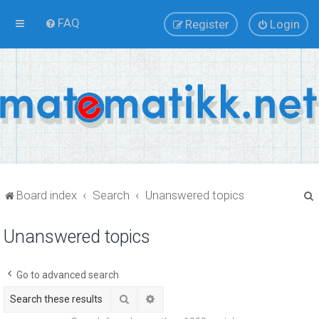
FAQ
Register
Login
Board index
Search
Unanswered topics
Unanswered topics
r
Go to advanced search
Search
Advanced search