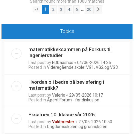
Search found more than 1000 matches
1
…
2
3
4
5
20
Page
1
of
20
Next
Topics
matematikkeksammen på Forkurs til
ingeniørstudier
Last post by
EDbaashus
«
04/06-2026 14:36
Posted in
Videregående skole: VG1, VG2 og VG3
Hvordan bli bedre på bevisføring i
matematikk?
Last post by
Valerie
«
29/05-2026 10:17
Posted in
Åpent Forum - for diskusjon
Eksamen 10. klasse vår 2026
Last post by
Vaktmester
«
27/05-2026 10:50
Posted in
Ungdomsskolen og grunnskolen