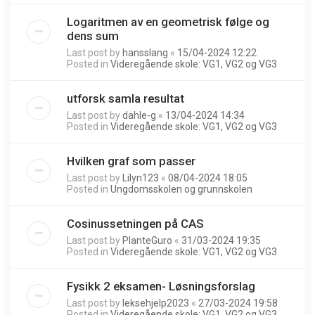
Logaritmen av en geometrisk følge og
dens sum
Last post by
hansslang
«
15/04-2024 12:22
Posted in
Videregående skole: VG1, VG2 og VG3
utforsk samla resultat
Last post by
dahle-g
«
13/04-2024 14:34
Posted in
Videregående skole: VG1, VG2 og VG3
Hvilken graf som passer
Last post by
Lilyn123
«
08/04-2024 18:05
Posted in
Ungdomsskolen og grunnskolen
Cosinussetningen på CAS
Last post by
PlanteGuro
«
31/03-2024 19:35
Posted in
Videregående skole: VG1, VG2 og VG3
Fysikk 2 eksamen- Løsningsforslag
Last post by
leksehjelp2023
«
27/03-2024 19:58
Posted in
Videregående skole: VG1, VG2 og VG3