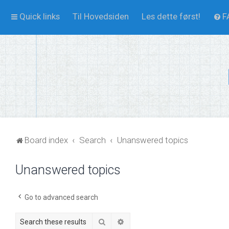
Quick links
Til Hovedsiden
Les dette først!
F
Board index
Search
Unanswered topics
Unanswered topics
Go to advanced search
Search
Advanced search