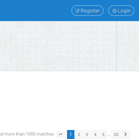
Register
Login
nd more than 1000 matches
1
…
2
3
4
5
20
Page
1
of
20
Next