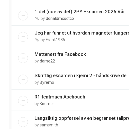
1 del (noe av det) 2PY Eksamen 2026 Vår
by
donaldmcoctco
Jeg har funnet ut hvordan magneter funger
by
Frank1985
Mattenøtt fra Facebook
by
darne22
Skriftlig eksamen i kjemi 2 - håndskrive del
by
Byremo
R1 tentmaen Aschough
by
Kimmer
Langsiktig oppførsel av en begrenset tallp
by
samsmith