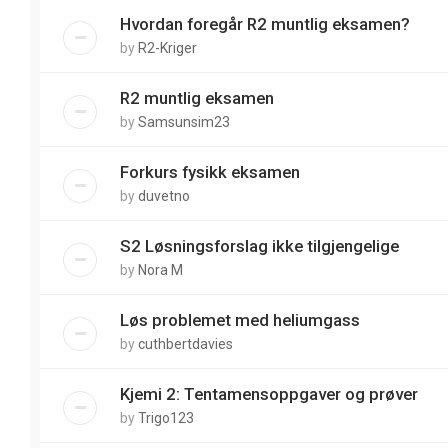
Hvordan foregår R2 muntlig eksamen?
by
R2-Kriger
R2 muntlig eksamen
by
Samsunsim23
Forkurs fysikk eksamen
by
duvetno
S2 Løsningsforslag ikke tilgjengelige
by
Nora M
Løs problemet med heliumgass
by
cuthbertdavies
Kjemi 2: Tentamensoppgaver og prøver
by
Trigo123