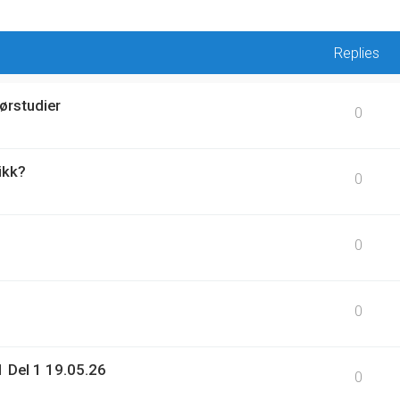
Replies
ørstudier
0
ikk?
0
0
0
 Del 1 19.05.26
0