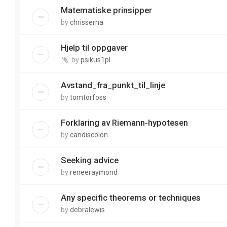
Matematiske prinsipper
by
chrisserna
Hjelp til oppgaver
by
psikus1pl
Avstand_fra_punkt_til_linje
by
tomtorfoss
Forklaring av Riemann-hypotesen
by
candiscolon
Seeking advice
by
reneeraymond
Any specific theorems or techniques
by
debralewis