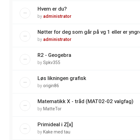
Hvem er du?
by
administrator
Nøtter for deg som går på vg 1 eller er yngre
by
administrator
R2 - Geogebra
by
Spkv355
Løs likningen grafisk
by
origin86
Matematikk X - tråd (MAT02-02 valgfag)
by
MatteTor
Primideal i Z[x]
by
Kake med tau