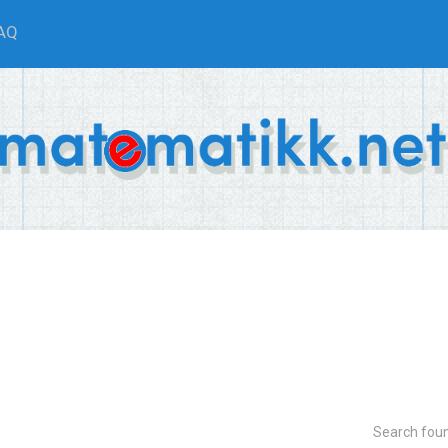
AQ
Search fou