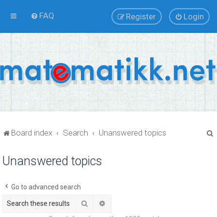
FAQ
Register
Login
Board index
Search
Unanswered topics
Unanswered topics
r
Go to advanced search
Search
Advanced search