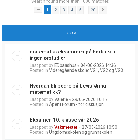
Search found more than 1000 matches
1
…
2
3
4
5
20
Page
1
of
20
Next
Topics
matematikkeksammen på Forkurs til
ingeniørstudier
Last post by
EDbaashus
«
04/06-2026 14:36
Posted in
Videregående skole: VG1, VG2 og VG3
Hvordan bli bedre på bevisføring i
matematikk?
Last post by
Valerie
«
29/05-2026 10:17
Posted in
Åpent Forum - for diskusjon
Eksamen 10. klasse vår 2026
Last post by
Vaktmester
«
27/05-2026 10:50
Posted in
Ungdomsskolen og grunnskolen