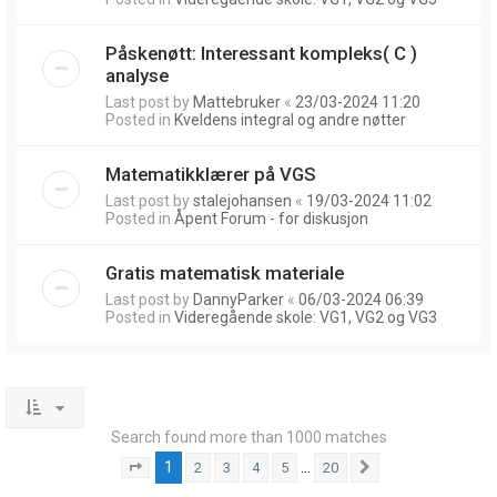
Påskenøtt: Interessant kompleks( C )
analyse
Last post by
Mattebruker
«
23/03-2024 11:20
Posted in
Kveldens integral og andre nøtter
Matematikklærer på VGS
Last post by
stalejohansen
«
19/03-2024 11:02
Posted in
Åpent Forum - for diskusjon
Gratis matematisk materiale
Last post by
DannyParker
«
06/03-2024 06:39
Posted in
Videregående skole: VG1, VG2 og VG3
Search found more than 1000 matches
1
…
2
3
4
5
20
Page
1
of
20
Next