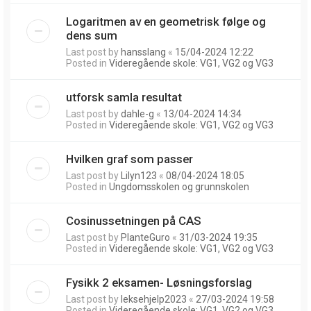
Logaritmen av en geometrisk følge og
dens sum
Last post by
hansslang
«
15/04-2024 12:22
Posted in
Videregående skole: VG1, VG2 og VG3
utforsk samla resultat
Last post by
dahle-g
«
13/04-2024 14:34
Posted in
Videregående skole: VG1, VG2 og VG3
Hvilken graf som passer
Last post by
Lilyn123
«
08/04-2024 18:05
Posted in
Ungdomsskolen og grunnskolen
Cosinussetningen på CAS
Last post by
PlanteGuro
«
31/03-2024 19:35
Posted in
Videregående skole: VG1, VG2 og VG3
Fysikk 2 eksamen- Løsningsforslag
Last post by
leksehjelp2023
«
27/03-2024 19:58
Posted in
Videregående skole: VG1, VG2 og VG3