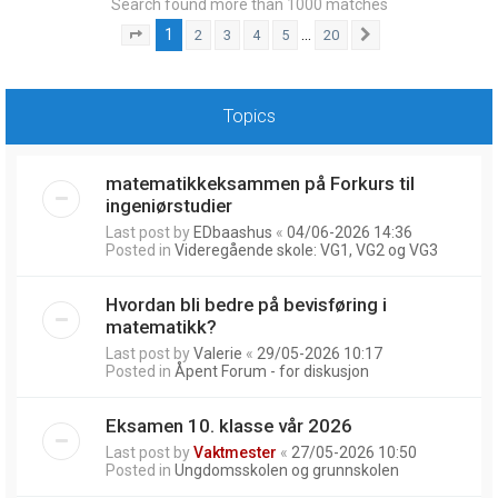
Search found more than 1000 matches
1
…
2
3
4
5
20
Page
1
of
20
Next
Topics
matematikkeksammen på Forkurs til
ingeniørstudier
Last post by
EDbaashus
«
04/06-2026 14:36
Posted in
Videregående skole: VG1, VG2 og VG3
Hvordan bli bedre på bevisføring i
matematikk?
Last post by
Valerie
«
29/05-2026 10:17
Posted in
Åpent Forum - for diskusjon
Eksamen 10. klasse vår 2026
Last post by
Vaktmester
«
27/05-2026 10:50
Posted in
Ungdomsskolen og grunnskolen