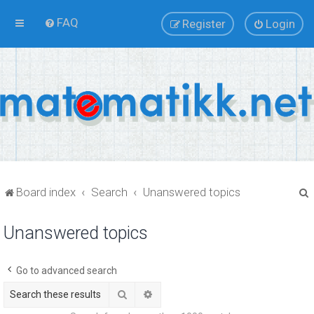
FAQ
Register
Login
Board index
Search
Unanswered topics
Unanswered topics
r
Go to advanced search
Search
Advanced search