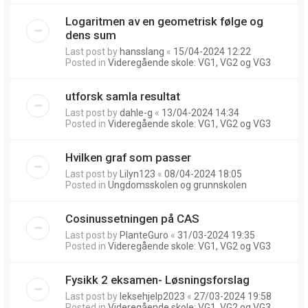
Logaritmen av en geometrisk følge og
dens sum
Last post by
hansslang
«
15/04-2024 12:22
Posted in
Videregående skole: VG1, VG2 og VG3
utforsk samla resultat
Last post by
dahle-g
«
13/04-2024 14:34
Posted in
Videregående skole: VG1, VG2 og VG3
Hvilken graf som passer
Last post by
Lilyn123
«
08/04-2024 18:05
Posted in
Ungdomsskolen og grunnskolen
Cosinussetningen på CAS
Last post by
PlanteGuro
«
31/03-2024 19:35
Posted in
Videregående skole: VG1, VG2 og VG3
Fysikk 2 eksamen- Løsningsforslag
Last post by
leksehjelp2023
«
27/03-2024 19:58
Posted in
Videregående skole: VG1, VG2 og VG3