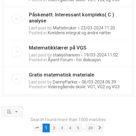
Påskenøtt: Interessant kompleks( C )
analyse
Last post by
Mattebruker
«
23/03-2024 11:20
Posted in
Kveldens integral og andre nøtter
Matematikklærer på VGS
Last post by
stalejohansen
«
19/03-2024 11:02
Posted in
Åpent Forum - for diskusjon
Gratis matematisk materiale
Last post by
DannyParker
«
06/03-2024 06:39
Posted in
Videregående skole: VG1, VG2 og VG3
Search found more than 1000 matches
1
…
2
3
4
5
20
Page
1
of
20
Next