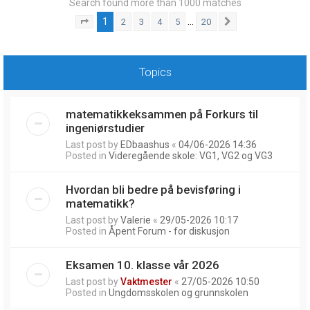
Search found more than 1000 matches
1
…
2
3
4
5
20
Page
1
of
20
Next
Topics
matematikkeksammen på Forkurs til
ingeniørstudier
Last post by
EDbaashus
«
04/06-2026 14:36
Posted in
Videregående skole: VG1, VG2 og VG3
Hvordan bli bedre på bevisføring i
matematikk?
Last post by
Valerie
«
29/05-2026 10:17
Posted in
Åpent Forum - for diskusjon
Eksamen 10. klasse vår 2026
Last post by
Vaktmester
«
27/05-2026 10:50
Posted in
Ungdomsskolen og grunnskolen