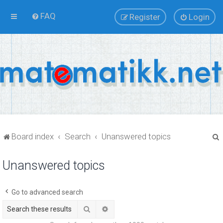
FAQ
Register
Login
Board index
Search
Unanswered topics
Unanswered topics
r
Go to advanced search
Search
Advanced search