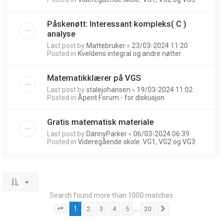
Påskenøtt: Interessant kompleks( C )
analyse
Last post by
Mattebruker
«
23/03-2024 11:20
Posted in
Kveldens integral og andre nøtter
Matematikklærer på VGS
Last post by
stalejohansen
«
19/03-2024 11:02
Posted in
Åpent Forum - for diskusjon
Gratis matematisk materiale
Last post by
DannyParker
«
06/03-2024 06:39
Posted in
Videregående skole: VG1, VG2 og VG3
Search found more than 1000 matches
1
…
2
3
4
5
20
Page
1
of
20
Next