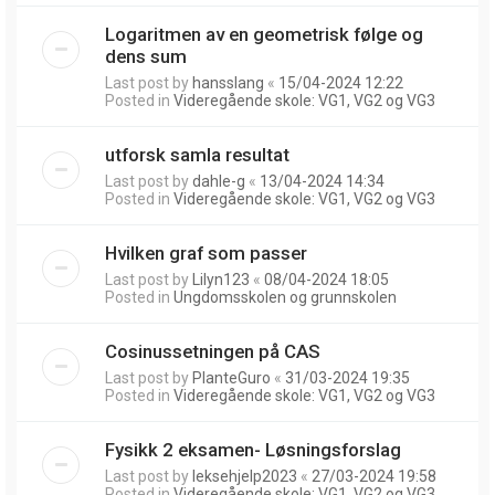
Logaritmen av en geometrisk følge og
dens sum
Last post by
hansslang
«
15/04-2024 12:22
Posted in
Videregående skole: VG1, VG2 og VG3
utforsk samla resultat
Last post by
dahle-g
«
13/04-2024 14:34
Posted in
Videregående skole: VG1, VG2 og VG3
Hvilken graf som passer
Last post by
Lilyn123
«
08/04-2024 18:05
Posted in
Ungdomsskolen og grunnskolen
Cosinussetningen på CAS
Last post by
PlanteGuro
«
31/03-2024 19:35
Posted in
Videregående skole: VG1, VG2 og VG3
Fysikk 2 eksamen- Løsningsforslag
Last post by
leksehjelp2023
«
27/03-2024 19:58
Posted in
Videregående skole: VG1, VG2 og VG3